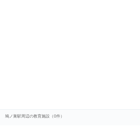
鳩ノ巣
駅周辺の
教育施設
（
0
件）