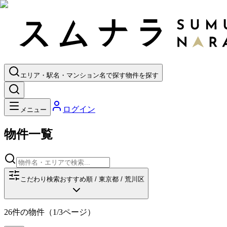
エリア・駅名・マンション名で探す
物件を探す
ログイン
メニュー
物件一覧
こだわり検索
おすすめ順 / 東京都 / 荒川区
26
件の物件
（
1
/
3
ページ）