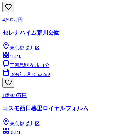
4,590万円
セレナハイム荒川公園
東京都
荒川区
1LDK
三河島駅 徒歩11分
1999年3月
·
55.22m²
1億499万円
コスモ西日暮里ロイヤルフォルム
東京都
荒川区
3LDK