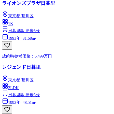
ライオンズプラザ日暮里
東京都
荒川区
1K
日暮里駅 徒歩6分
1993年
·
31.68m²
成約時参考価格：6,499万円
レジェンド日暮里
東京都
荒川区
2LDK
日暮里駅 徒歩3分
1992年
·
48.51m²