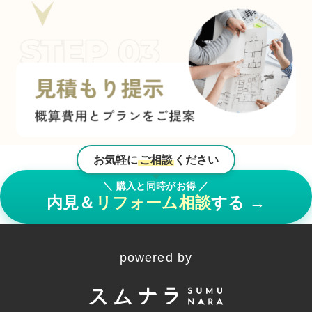
お気軽に
ご相談
ください
＼ 購入と同時がお得 ／
内見＆
リフォーム相談
する
→
powered by