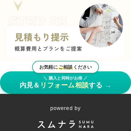
お気軽に
ご相談
ください
＼ 購入と同時がお得 ／
内見＆
リフォーム相談
する
→
powered by