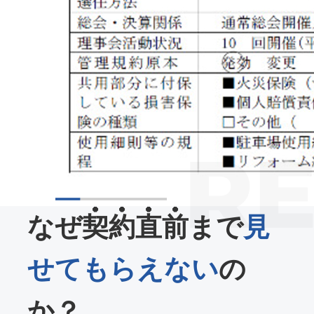
なぜ
契約直前
まで
見
せてもらえない
の
か？