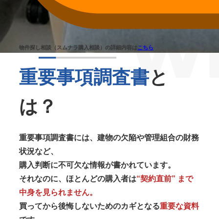
物件探し相談（スムナラ購入相談）の詳細内容は
こちら
重要事項調査書
と
は？
重要事項調査書には、建物の欠陥や管理組合の財務
状況など、
購入判断に不可欠な情報が書かれています。
それなのに、ほとんどの購入者は
“契約直前” まで
中身を見られません。
買ってから後悔しないためのカギとなる
重要な資料