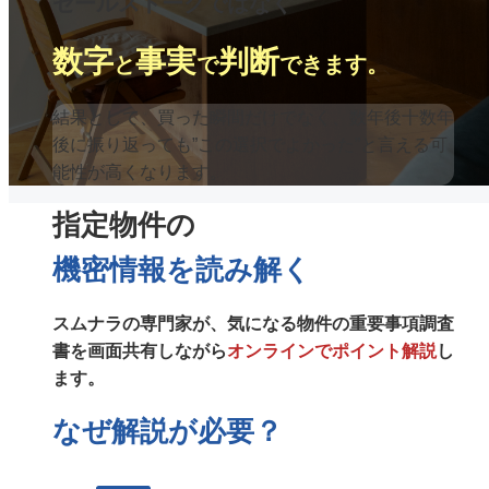
セールストークではなく
数字
事実
判断
と
で
できます。
結果として、買った瞬間だけでなく、数年後十数年
後に振り返っても
”この選択でよかった”と言える可
能性が高くなります。
指定物件の
機密情報を読み解く
スムナラの専門家が、気になる物件の重要事項調査
書を画面共有しながら
オンラインでポイント解説
し
ます。
なぜ解説が必要？