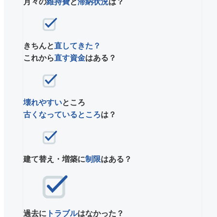
月々の
維持費
と
滞納状況
は？
きちんと
直してきた？
これから
直す資金
はある？
壊れやすい
ところ
古くなっているところ
は？
建て替え・増築に
制限
はある？
過去に
トラブル
はなかった？