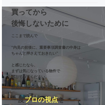
買ってから
後悔しないために
ここまで読んで
“内見の前後に、重要事項調査書の中身は
ちゃんと押さえておきたい”
と感じたなら、
まずは気になっている物件で
試してみてください。
次の一歩を決める前に、
一度
プロの視点
を