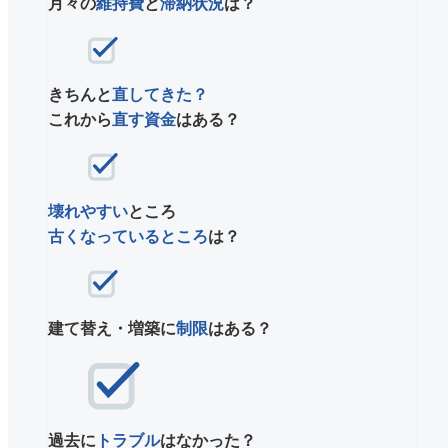
月々の
維持費
と
滞納状況
は？
きちんと
直してきた？
これから
直す資金
はある？
壊れやすい
ところ
古くなっているところ
は？
建て替え・増築に
制限
はある？
過去に
トラブル
はなかった？