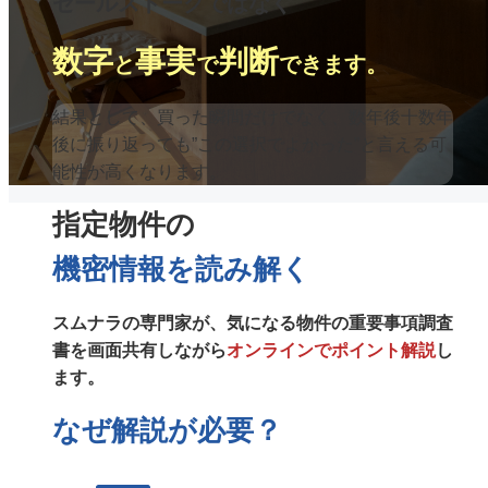
セールストークではなく
数字
事実
判断
と
で
できます。
結果として、買った瞬間だけでなく、数年後十数年
後に振り返っても
”この選択でよかった”と言える可
能性が高くなります。
指定物件の
機密情報を読み解く
スムナラの専門家が、気になる物件の重要事項調査
書を画面共有しながら
オンラインでポイント解説
し
ます。
なぜ解説が必要？