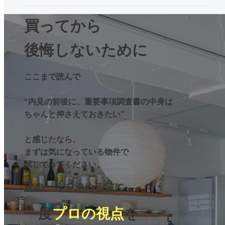
買ってから
後悔しないために
ここまで読んで
“内見の前後に、重要事項調査書の中身は
ちゃんと押さえておきたい”
と感じたなら、
まずは気になっている物件で
試してみてください。
次の一歩を決める前に、
一度
プロの視点
を