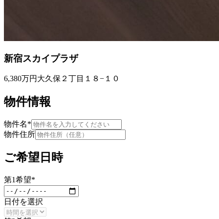
新宿スカイプラザ
6,380万円
大久保２丁目１８−１０
物件情報
物件名
*
物件住所
ご希望日時
第
1
希望
*
日付を選択