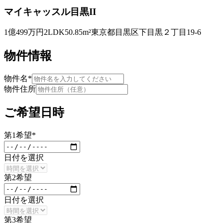
マイキャッスル目黒II
1億499万円
2LDK
50.85m²
東京都目黒区下目黒２丁目19-6
物件情報
物件名
*
物件住所
ご希望日時
第
1
希望
*
日付を選択
第
2
希望
日付を選択
第
3
希望