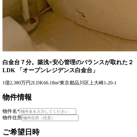
白金台７分。築浅×安心管理のバランスが取れた２
LDK 「オープンレジデンス白金台」
1億2,380万円
2LDK
66.18m²
東京都品川区上大崎1-20-1
物件情報
物件名
*
物件住所
ご希望日時