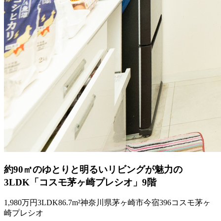
約90㎡のゆとりと明るいリビングが魅力の
3LDK「コスモ茅ヶ崎プレシオ」9階
1,980万円
3LDK
86.7m²
神奈川県茅ヶ崎市今宿396コスモ茅ヶ
崎プレシオ