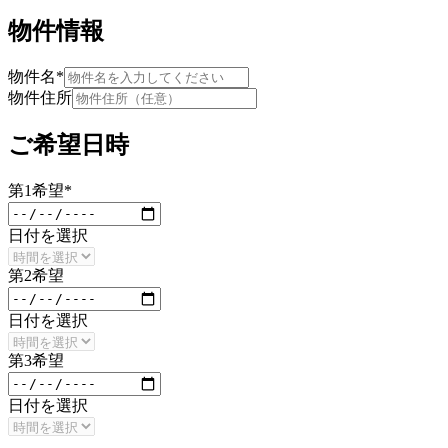
物件情報
物件名
*
物件住所
ご希望日時
第
1
希望
*
日付を選択
第
2
希望
日付を選択
第
3
希望
日付を選択