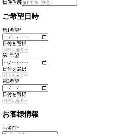
物件住所
ご希望日時
第
1
希望
*
日付を選択
第
2
希望
日付を選択
第
3
希望
日付を選択
お客様情報
お名前
*