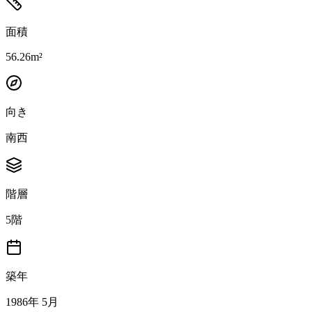
面積
56.26m²
向き
南西
階層
5階
築年
1986年 5月