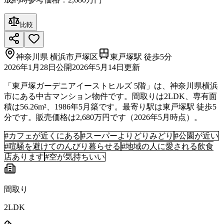
比較
神奈川県
横浜市戸塚区
東戸塚駅 徒歩5分
2026年1月28日
公開
2026年5月14日
更新
「東戸塚ガーデニアイーストヒルズ 5階」は、神奈川県横浜
市にある中古マンション物件です。間取りは2LDK、専有面
積は56.26m²、1986年5月築です。最寄り駅は東戸塚駅 徒歩5
分です。販売価格は2,680万円です（2026年5月時点）。
#
カフェが近くにある
#
スーパーよりどりみどり
#
公園が近い
#
喧騒を避けてのんびり暮らせる
#
地域の人に愛される飲食
店あります
#
空が気持ちいい
間取り
2LDK