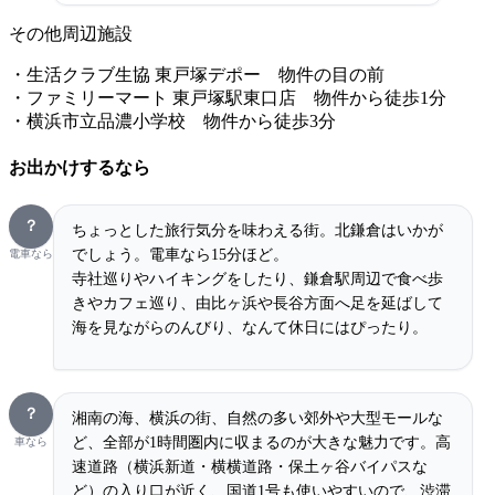
その他周辺施設
・生活クラブ生協 東戸塚デポー 物件の目の前
・ファミリーマート 東戸塚駅東口店 物件から徒歩1分
・横浜市立品濃小学校 物件から徒歩3分
お出かけするなら
？
ちょっとした旅行気分を味わえる街。北鎌倉はいかが
でしょう。電車なら15分ほど。
電車なら
寺社巡りやハイキングをしたり、鎌倉駅周辺で食べ歩
きやカフェ巡り、由比ヶ浜や長谷方面へ足を延ばして
海を見ながらのんびり、なんて休日にはぴったり。
？
湘南の海、横浜の街、自然の多い郊外や大型モールな
ど、全部が1時間圏内に収まるのが大きな魅力です。高
車なら
速道路（横浜新道・横横道路・保土ヶ谷バイパスな
ど）の入り口が近く、国道1号も使いやすいので、渋滞