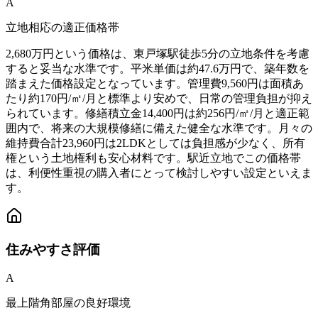
A
立地相応の適正価格帯
2,680万円という価格は、東戸塚駅徒歩5分の立地条件を考慮
すると妥当な水準です。平米単価は約47.6万円で、築年数を
踏まえた価格設定となっています。管理費9,560円は面積あ
たり約170円/㎡/月と標準より安めで、日常の管理負担が抑え
られています。修繕積立金14,400円は約256円/㎡/月と適正範
囲内で、将来の大規模修繕に備えた健全な水準です。月々の
維持費合計23,960円は2LDKとしては負担感が少なく、所有
権という土地権利も安心材料です。駅近立地でこの価格帯
は、利便性重視の購入者にとって検討しやすい設定といえま
す。
住みやすさ
評価
A
最上階角部屋の良好環境