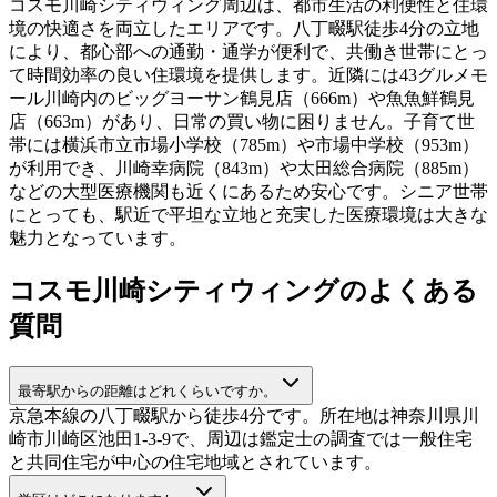
コスモ川崎シティウィング周辺は、都市生活の利便性と住環
境の快適さを両立したエリアです。八丁畷駅徒歩4分の立地
により、都心部への通勤・通学が便利で、共働き世帯にとっ
て時間効率の良い住環境を提供します。近隣には43グルメモ
ール川崎内のビッグヨーサン鶴見店（666m）や魚魚鮮鶴見
店（663m）があり、日常の買い物に困りません。子育て世
帯には横浜市立市場小学校（785m）や市場中学校（953m）
が利用でき、川崎幸病院（843m）や太田総合病院（885m）
などの大型医療機関も近くにあるため安心です。シニア世帯
にとっても、駅近で平坦な立地と充実した医療環境は大きな
魅力となっています。
コスモ川崎シティウィング
のよくある
質問
最寄駅からの距離はどれくらいですか。
京急本線の八丁畷駅から徒歩4分です。所在地は神奈川県川
崎市川崎区池田1-3-9で、周辺は鑑定士の調査では一般住宅
と共同住宅が中心の住宅地域とされています。