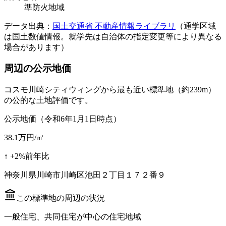
準防火地域
データ出典：
国土交通省 不動産情報ライブラリ
（通学区域
は国土数値情報。就学先は自治体の指定変更等により異なる
場合があります）
周辺の公示地価
コスモ川崎シティウィング
から最も近い標準地
（約239m）
の公的な土地評価です。
公示地価（令和6年1月1日時点）
38.1
万円/㎡
↑
+
2
%
前年比
神奈川県川崎市川崎区池田２丁目１７２番９
この標準地の周辺の状況
一般住宅、共同住宅が中心の住宅地域