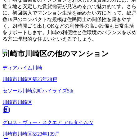
近立地と安定した賃貸需要が見込める点で魅力的です。さら
に、初回購入でマンション生活を始めたい方にとって、総戸
数19戸のコンパクトな規模は住民同士の関係性を築きやす
く、24時間ゴミ出しOKなどの利便性の高い設備も日常生活
をサポートします。川崎の利便性と住環境のバランスを求め
る方に理想的な住まいといえるでしょう。
川崎市川崎区
の他のマンション
ディアハイム川崎
川崎市川崎区
築
25
年
28
戸
セソール川崎京町ハイライズ5th
川崎市川崎区
グロス・ヴュー・スクエア アルタイムIV
川崎市川崎区
築
23
年
139
戸