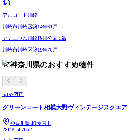
アルコード川崎
川崎市川崎区
築
14
年
61
戸
アデニウム川崎桜川公園 6階
川崎市川崎区
築
19
年
78
戸
神奈川県のおすすめ物件
5,199万円
グリーンコート相模大野ヴィンテージスクエア
神奈川県
相模原市
2SDK
54.76m²