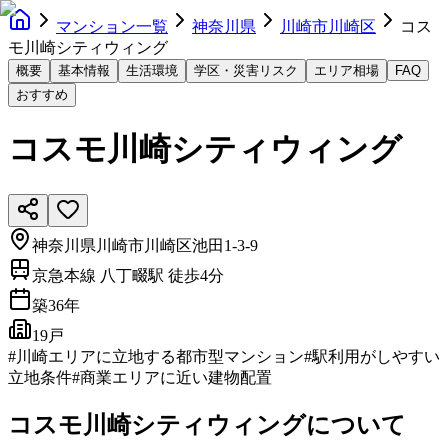
マンション一覧
神奈川県
川崎市川崎区
コス
モ川崎シティウィング
概要
基本情報
生活環境
学区・災害リスク
エリア相場
FAQ
おすすめ
コスモ川崎シティウィング
神奈川県川崎市川崎区池田1-3-9
京急本線 八丁畷駅 徒歩4分
築
36
年
19戸
#
川崎エリアに立地する都市型マンション
#
駅利用がしやすい
立地条件
#
商業エリアに近い建物配置
コスモ川崎シティウィング
について