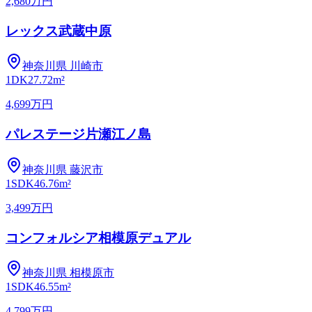
2,680万円
レックス武蔵中原
神奈川県
川崎市
1DK
27.72m²
4,699万円
パレステージ片瀬江ノ島
神奈川県
藤沢市
1SDK
46.76m²
3,499万円
コンフォルシア相模原デュアル
神奈川県
相模原市
1SDK
46.55m²
4,799万円