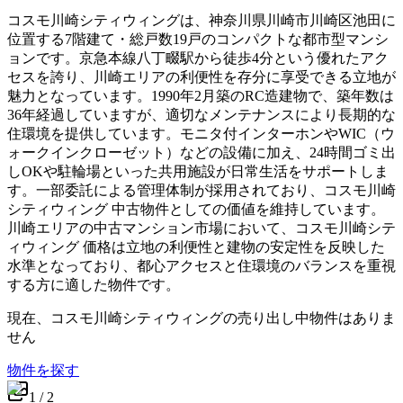
コスモ川崎シティウィングは、神奈川県川崎市川崎区池田に
位置する7階建て・総戸数19戸のコンパクトな都市型マンシ
ョンです。京急本線八丁畷駅から徒歩4分という優れたアク
セスを誇り、川崎エリアの利便性を存分に享受できる立地が
魅力となっています。1990年2月築のRC造建物で、築年数は
36年経過していますが、適切なメンテナンスにより長期的な
住環境を提供しています。モニタ付インターホンやWIC（ウ
ォークインクローゼット）などの設備に加え、24時間ゴミ出
しOKや駐輪場といった共用施設が日常生活をサポートしま
す。一部委託による管理体制が採用されており、コスモ川崎
シティウィング 中古物件としての価値を維持しています。
川崎エリアの中古マンション市場において、コスモ川崎シテ
ィウィング 価格は立地の利便性と建物の安定性を反映した
水準となっており、都心アクセスと住環境のバランスを重視
する方に適した物件です。
現在、
コスモ川崎シティウィング
の売り出し中物件はありま
せん
物件を探す
1
/
2