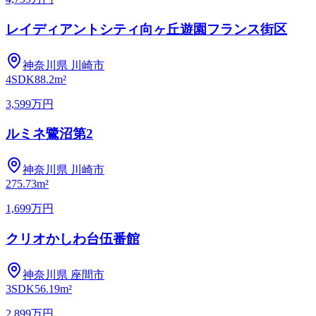
レイディアントシティ向ヶ丘遊園フランス街区
神奈川県
川崎市
4SDK
88.2m²
3,599万円
ルミネ鷺沼第2
神奈川県
川崎市
2
75.73m²
1,699万円
クリオかしわ台伍番館
神奈川県
座間市
3SDK
56.19m²
2,899万円