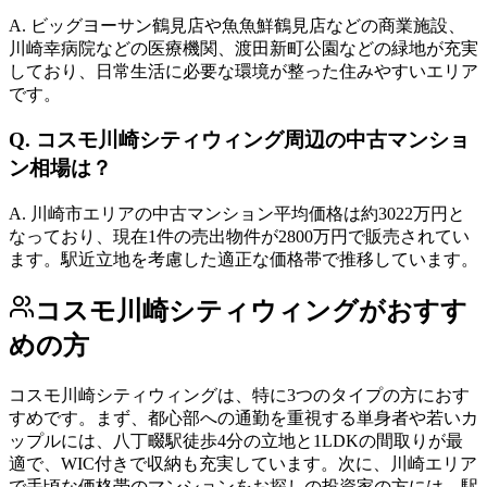
A.
ビッグヨーサン鶴見店や魚魚鮮鶴見店などの商業施設、
川崎幸病院などの医療機関、渡田新町公園などの緑地が充実
しており、日常生活に必要な環境が整った住みやすいエリア
です。
Q.
コスモ川崎シティウィング周辺の中古マンショ
ン相場は？
A.
川崎市エリアの中古マンション平均価格は約3022万円と
なっており、現在1件の売出物件が2800万円で販売されてい
ます。駅近立地を考慮した適正な価格帯で推移しています。
コスモ川崎シティウィング
がおすす
めの方
コスモ川崎シティウィングは、特に3つのタイプの方におす
すめです。まず、都心部への通勤を重視する単身者や若いカ
ップルには、八丁畷駅徒歩4分の立地と1LDKの間取りが最
適で、WIC付きで収納も充実しています。次に、川崎エリア
で手頃な価格帯のマンションをお探しの投資家の方には、駅