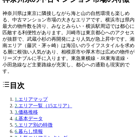
神奈川県は東京に隣接しながら海と山の自然環境も楽しめ
る、中古マンション市場の大きなエリアです。横浜市は県内
最大の物件数を誇り、みなとみらい・横浜駅周辺では都心に
匹敵する利便性があります。川崎市は東京都心へのアクセス
が抜群で、武蔵小杉の再開発により人気が急上昇中です。湘
南エリア（藤沢・茅ヶ崎）は海沿いのライフスタイルを求め
る層に根強い人気があり、相模原市や厚木市は広めの物件が
リーズナブルに手に入ります。東急東横線・JR東海道線・
小田急線など主要路線が充実し、都心への通勤も現実的で
す。
目次
1
.
エリアマップ
2
.
エリア一覧（15エリア）
3
.
価格推移
4
.
基本データ
5
.
エリア別の特徴
6
.
暮らし情報