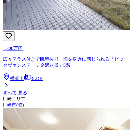
1,300万円
広々テラス付きで眺望抜群。海を身近に感じられる「ビッ
クヴァンステージ金沢八景」5階
横浜市
3LDK
すべて 見る
川崎エリア
川崎市
(
42
)