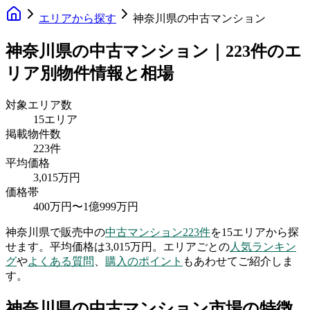
エリアから探す
神奈川県の中古マンション
神奈川県の中古マンション｜223件のエ
リア別物件情報と相場
対象エリア数
15
エリア
掲載物件数
223
件
平均価格
3,015万円
価格帯
400万円
〜
1億999万円
神奈川県
で販売中の
中古マンション
223
件
を
15
エリアから探
せます。
平均価格は3,015万円。
エリアごとの
人気ランキン
グ
や
よくある質問
、
購入のポイント
もあわせてご紹介しま
す。
神奈川県
の中古マンション市場の特徴