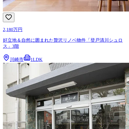
2,180万円
好立地＆自然に囲まれた贅沢リノベ物件「登戸清川シュロ
ス」3階
川崎市
1LDK