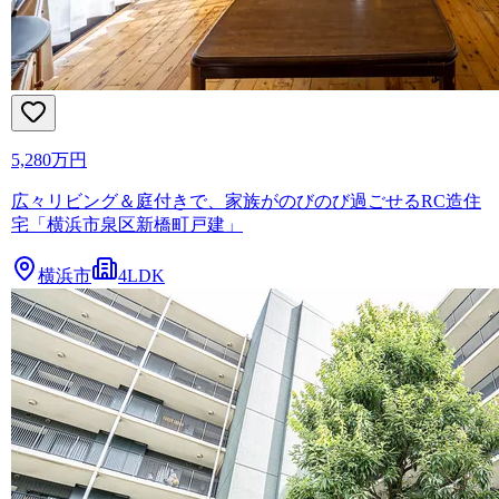
5,280万円
広々リビング＆庭付きで、家族がのびのび過ごせるRC造住
宅「横浜市泉区新橋町戸建」
横浜市
4LDK