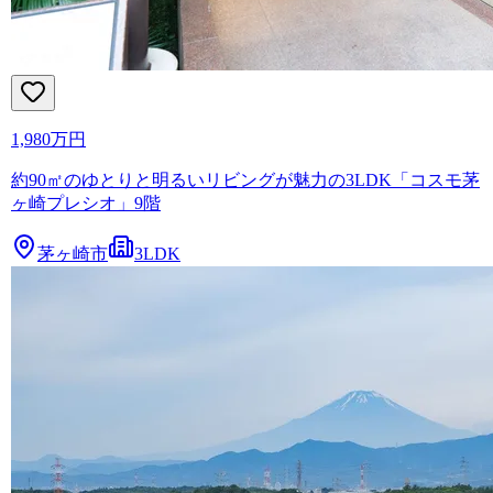
1,980万円
約90㎡のゆとりと明るいリビングが魅力の3LDK「コスモ茅
ヶ崎プレシオ」9階
茅ヶ崎市
3LDK