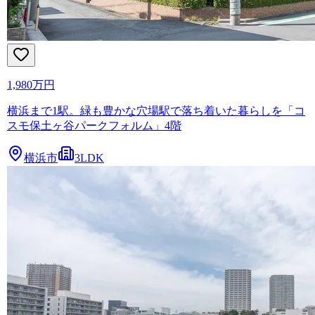
1,980万円
横浜まで1駅。緑も豊かな穴場駅で落ち着いた暮らしを「コ
スモ保土ヶ谷パークフォルム」4階
横浜市
3LDK