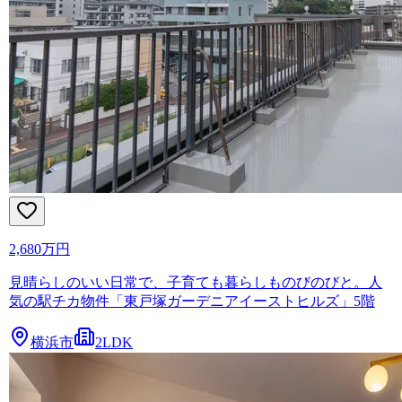
2,680万円
見晴らしのいい日常で、子育ても暮らしものびのびと。人
気の駅チカ物件「東戸塚ガーデニアイーストヒルズ」5階
横浜市
2LDK