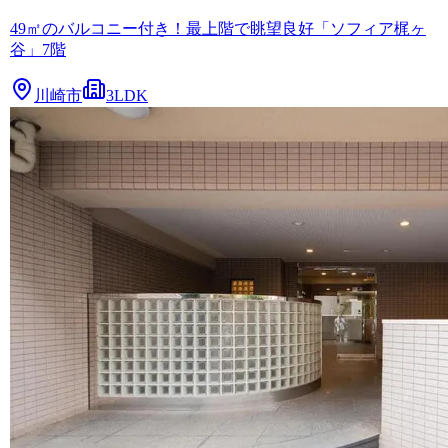
49㎡のバルコニー付き！最上階で眺望良好「ソフィア梶ヶ
谷」7階
川崎市
3LDK