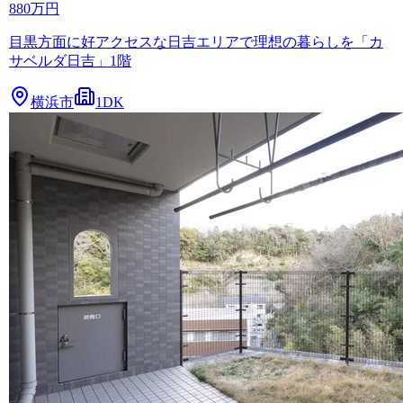
880万円
目黒方面に好アクセスな日吉エリアで理想の暮らしを「カ
サベルダ日吉」1階
横浜市
1DK