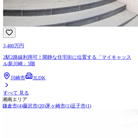
3,480万円
2駅2路線利用可！閑静な住宅街に位置する「マイキャッス
ル新川崎」5階
川崎市
3LDK
すべて 見る
湘南エリア
鎌倉市
(
4
)
藤沢市
(
20
)
茅ヶ崎市
(
1
)
逗子市
(
1
)