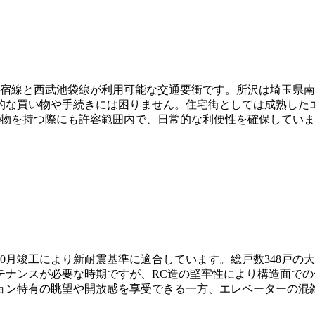
新宿線と西武池袋線が利用可能な交通要衝です。所沢は埼玉県
的な買い物や手続きには困りません。住宅街としては成熟した
荷物を持つ際にも許容範囲内で、日常的な利便性を確保してい
年10月竣工により新耐震基準に適合しています。総戸数348戸
テナンスが必要な時期ですが、RC造の堅牢性により構造面で
ョン特有の眺望や開放感を享受できる一方、エレベーターの混