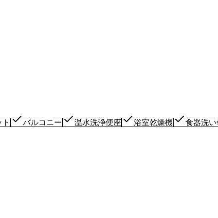
ット
バルコニー
温水洗浄便座
浴室乾燥機
食器洗い