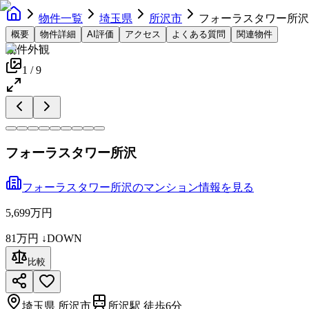
物件一覧
埼玉県
所沢市
フォーラスタワー所沢
概要
物件詳細
AI評価
アクセス
よくある質問
関連物件
物件外観
1
/
9
フォーラスタワー所沢
フォーラスタワー所沢
の
マンション
情報を見る
5,699万円
81万円
↓DOWN
比較
埼玉県
所沢市
所沢駅 徒歩6分