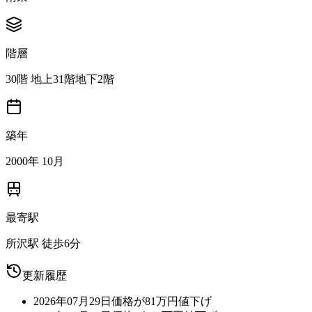
階層
30階 地上31階地下2階
築年
2000年 10月
最寄駅
所沢駅 徒歩6分
更新履歴
2026年07月29日
価格が81万円値下げ