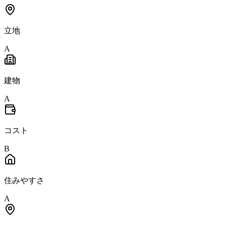
立地
A
建物
A
コスト
B
住みやすさ
A