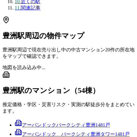
10
.
近くの駅
11
.
関連記事
豊洲駅
周辺の物件マップ
豊洲駅
周辺で現在売り出し中の中古マンション
20
件の所在地
をマップで確認できます。
地図を読み込み中...
豊洲駅
のマンション（
54
棟）
推定価格・学区・災害リスク・実測の駅徒歩分をまとめてい
ます。
アーバンドックパークシティ豊洲
1481
戸
アーバンドック パークシティ豊洲タワー
1481
戸