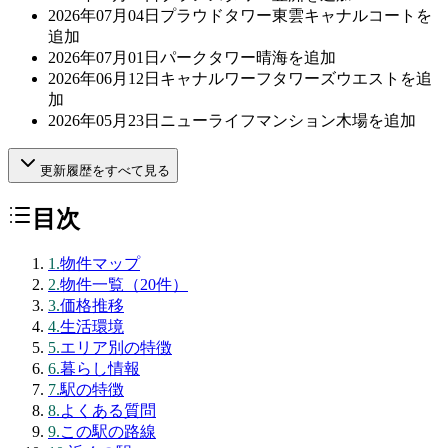
2026年07月04日
プラウドタワー東雲キャナルコートを
追加
2026年07月01日
パークタワー晴海を追加
2026年06月12日
キャナルワーフタワーズウエストを追
加
2026年05月23日
ニューライフマンション木場を追加
更新履歴をすべて見る
目次
1
.
物件マップ
2
.
物件一覧（20件）
3
.
価格推移
4
.
生活環境
5
.
エリア別の特徴
6
.
暮らし情報
7
.
駅の特徴
8
.
よくある質問
9
.
この駅の路線