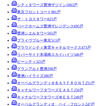
シティタワーズ豊洲ザツイン
1063
戸
東京フロントコート
981
戸
ザ・トヨスタワー
825
戸
パークホームズ豊洲ザレジデンス
695
戸
豊洲シエルタワー
565
戸
プライヴブルー東京
513
戸
プラウドシティ東雲キャナルマークス
473
戸
リバーサイド木場南スカイハイツ
346
戸
ビーシティ
323
戸
グランアルト豊洲
298
戸
豊洲ハイライズ
280
戸
オーベルグランディオＢＡＹＦＲＯＮＴ
251
戸
キャナルワーフタワーズＥＡＳＴ
250
戸
キャナルワーフタワーズＷＥＳＴ
249
戸
オーベルグランディオ ベイ・フロント
247
戸