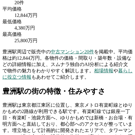
20
件
平均価格
12,844
万円
最低価格
4,380
万円
最高価格
25,800
万円
豊洲駅
周辺で販売中の
中古マンション
20
件
を掲載中。
平均価
格は約12,844万円。
各物件の価格・間取り・築年数・設備な
どの詳細情報に加え、スムナラ独自のAI分析による紹介文
で物件の魅力をわかりやすく解説します。
相場情報
や
暮らし
に役立つ情報
もあわせてご紹介します。
豊洲駅
の街の特徴・住みやすさ
豊洲駅は東京都江東区に位置し、東京メトロ有楽町線とゆり
かもめの2路線が利用できる駅です。有楽町線では銀座一丁
目・有楽町・池袋方面へ、ゆりかもめでは新橋・お台場・有
明方面へと直結しており、都心部へのアクセスが整っていま
す。埋立地として計画的に開発されたエリアで、タワーマン