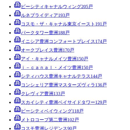
ビーシティキャナルウィング
205
戸
ルネプライディア
193
戸
コスモ・ザ・キャナル東京イースト
191
戸
パークタワー豊洲
188
戸
イニシア豊洲コンフォートプレイス
174
戸
オークプレイス豊洲
170
戸
アイ・キャナルメイツ豊洲
150
戸
ｉ－ｃａｎａｌ・メイツ豊洲
150
戸
シティハウス豊洲キャナルテラス
144
戸
コンシェリア豊洲マスターズヴィラ
136
戸
クレヴィア豊洲
133
戸
スカイシティ豊洲ベイサイドタワー
129
戸
ビーシティベイウィング
118
戸
メトロコープ第二豊洲
102
戸
コスモ豊洲レジデンス
90
戸