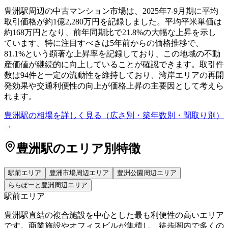
豊洲駅周辺の中古マンション市場は、2025年7-9月期に平均
取引価格が約1億2,280万円を記録しました。平均平米単価は
約168万円となり、前年同期比で21.8%の大幅な上昇を示し
ています。特に注目すべきは5年前からの価格推移で、
81.1%という顕著な上昇率を記録しており、この地域の不動
産価値が継続的に向上していることが確認できます。取引件
数は94件と一定の流動性を維持しており、湾岸エリアの再開
発効果や交通利便性の向上が価格上昇の主要因として考えら
れます。
豊洲駅
の相場を詳しく見る（広さ別・築年数別・間取り別）
→
豊洲駅
のエリア別特徴
駅前エリア
豊洲市場周辺エリア
豊洲公園周辺エリア
ららぽーと豊洲周辺エリア
駅前エリア
豊洲駅直結の複合施設を中心とした最も利便性の高いエリア
です。商業施設やオフィスビルが集積し、徒歩圏内で多くの