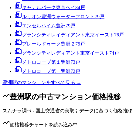
キャナルパーク東京ベイ
84
戸
ルリオン豊洲ウォーターフロント
79
戸
エンゼルハイム豊洲
79
戸
グランシティレイディアント東京イースト
76
戸
プレールドゥーク豊洲２
75
戸
グランシティレディアント東京イースト
74
戸
メトロコープ第１豊洲
73
戸
メトロコープ第一豊洲
72
戸
豊洲駅
のマンションをすべて見る →
豊洲駅
の中古マンション価格推移
スムナラ調べ - 国土交通省の実取引データに基づく価格推移
価格推移チャートを読み込み中...