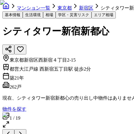
マンション一覧
東京都
新宿区
シティタワー新
基本情報
生活環境
相場
学区・災害リスク
エリア相場
シティタワー新宿新都心
東京都新宿区西新宿４丁目2-15
都営大江戸線 西新宿五丁目駅 徒歩2分
築
21
年
262戸
現在、
シティタワー新宿新都心
の売り出し中物件はありませ
物件を探す
1
/
19