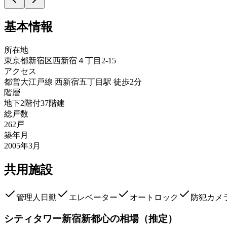
基本情報
所在地
東京都新宿区西新宿４丁目2-15
アクセス
都営大江戸線 西新宿五丁目駅 徒歩2分
階層
地下2階付37階建
総戸数
262戸
築年月
2005年3月
共用施設
管理人日勤
エレベーター
オートロック
防犯カメ
シティタワー新宿新都心
の相場（推定）