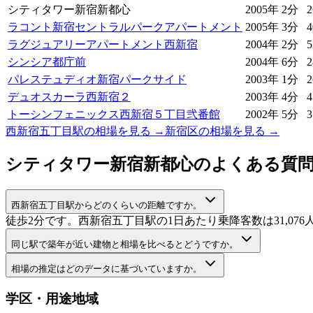
シティタワー新宿新都心
2005年
2分
ラコント新宿セントラルパークアパートメント
2005年
3分
ラグジュアリーアパートメント西新宿
2004年
2分
シンシア都庁前
2004年
6分
パレステュディオ新宿パークサイド
2003年
1分
デュオスカーラ西新宿２
2003年
4分
トーシンフェニックス西新宿５丁目弐番館
2002年
5分
西新宿五丁目駅
の相場を見る →
新宿区
の相場を見る →
シティタワー新宿新都心
のよくある質
西新宿五丁目駅からどのくらいの距離ですか。
徒歩2分です。西新宿五丁目駅の1日あたり乗降客数は31,076
同じ駅で築年が近い建物と相場を比べるとどうですか。
相場の推定はどのデータに基づいていますか。
学区・用途地域