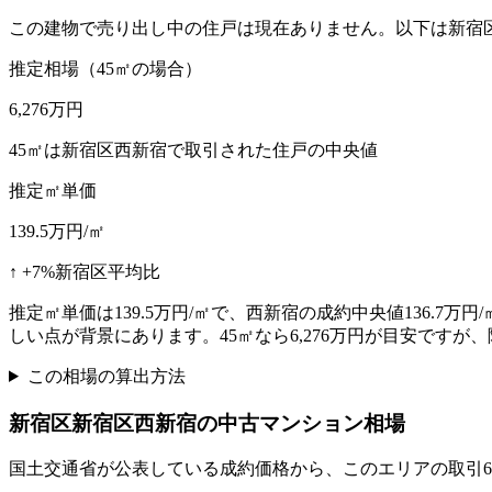
この建物で売り出し中の住戸は現在ありません。以下は新宿
推定相場（45㎡の場合）
6,276
万円
45㎡は新宿区西新宿で取引された住戸の中央値
推定㎡単価
139.5
万円/㎡
↑
+
7
%
新宿区平均比
推定㎡単価は139.5万円/㎡で、西新宿の成約中央値136.7
しい点が背景にあります。45㎡なら6,276万円が目安です
この相場の算出方法
新宿区
新宿区西新宿
の中古マンション相場
国土交通省が公表している成約価格から、このエリアの取引
6