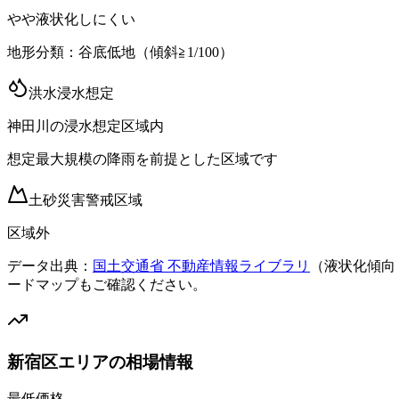
やや液状化しにくい
地形分類：
谷底低地（傾斜≧1/100）
洪水浸水想定
神田川の浸水想定区域内
想定最大規模の降雨を前提とした区域です
土砂災害警戒区域
区域外
データ出典：
国土交通省 不動産情報ライブラリ
（液状化傾向
ードマップもご確認ください。
新宿区エリアの相場情報
最低価格