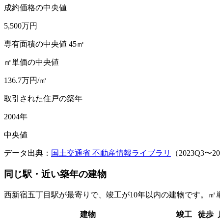
成約価格の中央値
5,500
万円
専有面積の中央値 45㎡
㎡単価の中央値
136.7
万円/㎡
取引された住戸の築年
2004
年
中央値
データ出典：
国土交通省 不動産情報ライブラリ
（
2023Q3
〜
2
同じ駅・近い築年の建物
西新宿五丁目駅が最寄りで、
竣工が10年以内の建物です。
建物
竣工
徒歩