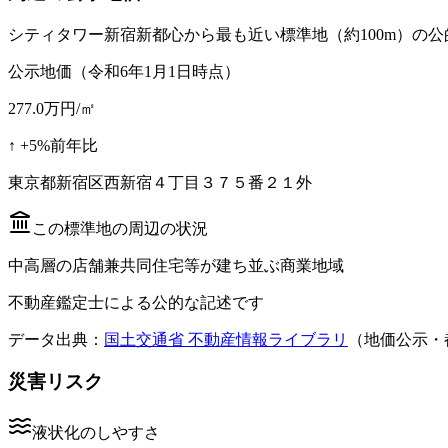
シティタワー新宿新都心
から最も近い標準地
（約100m）
の公
公示地価（令和6年1月1日時点）
277.0
万円/㎡
↑
+
5
%
前年比
東京都新宿区西新宿４丁目３７５番２１外
この標準地の周辺の状況
中高層の店舗兼共同住宅等が建ち並ぶ商業地域
不動産鑑定士による公的な記述です
データ出典：
国土交通省 不動産情報ライブラリ
（地価公示・
災害リスク
液状化のしやすさ