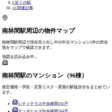
9
.
近くの駅
10
.
関連記事
南林間駅
周辺の物件マップ
南林間駅
周辺で現在売り出し中の中古マンション
1
件の所在
地をマップで確認できます。
地図を読み込み中...
南林間駅
のマンション（
96
棟）
推定価格・学区・災害リスク・実測の駅徒歩分をまとめてい
ます。
シティテラス中央林間
192
戸
デュオヒルズ中央林間
164
戸