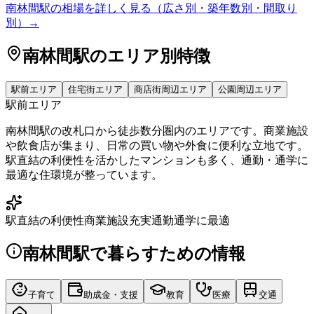
南林間駅
の相場を詳しく見る（広さ別・築年数別・間取り
別）→
南林間駅
のエリア別特徴
駅前エリア
住宅街エリア
商店街周辺エリア
公園周辺エリア
駅前エリア
南林間駅の改札口から徒歩数分圏内のエリアです。商業施設
や飲食店が集まり、日常の買い物や外食に便利な立地です。
駅直結の利便性を活かしたマンションも多く、通勤・通学に
最適な住環境が整っています。
駅直結の利便性
商業施設充実
通勤通学に最適
南林間駅
で暮らすための情報
子育て
助成金・支援
教育
医療
交通