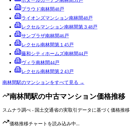
ボヌールガーデン南林間
51
戸
プラウド南林間
48
戸
ライオンズマンション南林間
48
戸
レクセルマンション南林間第３
48
戸
サンプラザ南林間
46
戸
レクセル南林間第１
45
戸
藤和シティホームズ南林間
44
戸
ヴィラ南林間
44
戸
レクセル南林間第２
43
戸
南林間駅
のマンションをすべて見る →
南林間駅
の中古マンション価格推移
スムナラ調べ - 国土交通省の実取引データに基づく価格推移
価格推移チャートを読み込み中...