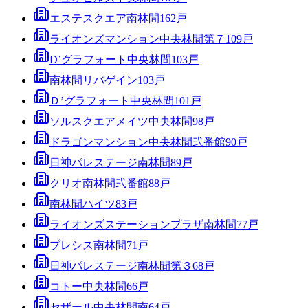
エステスクエア南林間
162
戸
ライオンズマンション中央林間第７
109
戸
D’グラフォート中央林間
103
戸
南林間リバゲイン
103
戸
Ｄ’グラフォート中央林間
101
戸
ソルスクエアメイツ中央林間
98
戸
ドラゴンマンション中央林間弐番館
90
戸
日神パレステージ南林間
89
戸
クリオ南林間弐番館
88
戸
南林間ハイツ
83
戸
ライオンズステーションプラザ南林間
77
戸
プレシス南林間
71
戸
日神パレステージ南林間第３
68
戸
コトー中央林間
66
戸
セザール中央林間南
64
戸