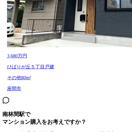
3,680万円
ひばりが丘５丁目戸建
その他
80m²
座間市
南林間駅
で
マンション購入をお考えですか？