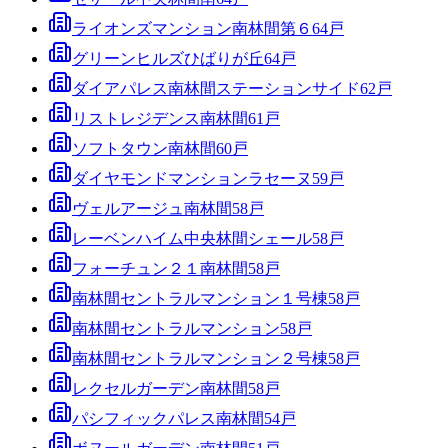
ライオンズマンション南林間第６
64
戸
グリーンヒルズひばりが丘
64
戸
ダイアパレス南林間ステーションサイド
62
戸
リストレジデンス南林間
61
戸
ソフトタウン南林間
60
戸
ダイヤモンドマンションラセーヌ
59
戸
ヴェルアージュ南林間
58
戸
レーベンハイム中央林間シェール
58
戸
フォーチュン２１南林間
58
戸
南林間セントラルマンション１号棟
58
戸
南林間セントラルマンション
58
戸
南林間セントラルマンション２号棟
58
戸
レクセルガーデン南林間
58
戸
パシフィックパレス南林間
54
戸