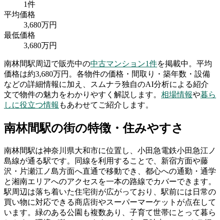
1
件
平均価格
3,680
万円
最低価格
3,680
万円
南林間駅
周辺で販売中の
中古マンション
1
件
を掲載中。
平均
価格は約3,680万円。
各物件の価格・間取り・築年数・設備
などの詳細情報に加え、スムナラ独自のAI分析による紹介
文で物件の魅力をわかりやすく解説します。
相場情報
や
暮ら
しに役立つ情報
もあわせてご紹介します。
南林間駅
の街の特徴・住みやすさ
南林間駅は神奈川県大和市に位置し、小田急電鉄小田急江ノ
島線が通る駅です。同線を利用することで、新宿方面や藤
沢・片瀬江ノ島方面へ直通で移動でき、都心への通勤・通学
と湘南エリアへのアクセスを一本の路線でカバーできます。
駅周辺は落ち着いた住宅街が広がっており、駅前には日常の
買い物に対応できる商店街やスーパーマーケットが点在して
います。緑のある公園も複数あり、子育て世帯にとって暮ら