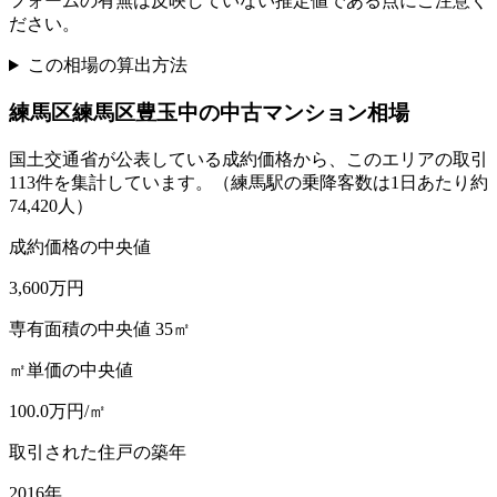
フォームの有無は反映していない推定値である点にご注意く
ださい。
この相場の算出方法
練馬区
練馬区豊玉中
の中古マンション相場
国土交通省が公表している成約価格から、このエリアの取引
113
件を集計しています。
（練馬駅の乗降客数は1日あたり約
74,420人）
成約価格の中央値
3,600
万円
専有面積の中央値 35㎡
㎡単価の中央値
100.0
万円/㎡
取引された住戸の築年
2016
年