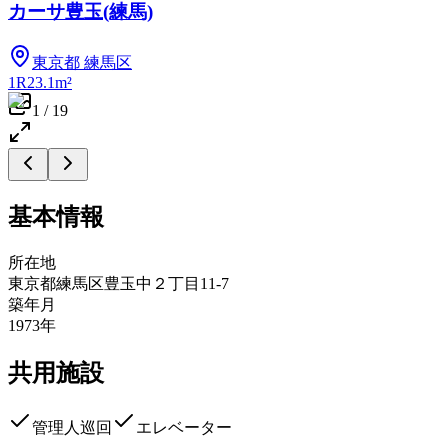
カーサ豊玉(練馬)
東京都
練馬区
1R
23.1m²
1
/
19
基本情報
所在地
東京都練馬区豊玉中２丁目11-7
築年月
1973年
共用施設
管理人巡回
エレベーター