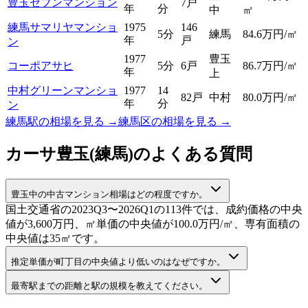
豊玉セブンマンション
7戸
年
分
中
㎡
練馬サマリヤマンショ
1975
146
5分
練馬
84.6
万円/㎡
年
戸
ン
1977
豊玉
コーポアサヒ
5分
6戸
86.7
万円/㎡
年
上
中村グリーンマンショ
1977
14
82戸
中村
80.0
万円/㎡
年
分
ン
練馬駅
の相場を見る →
練馬区
の相場を見る →
カーサ豊玉(練馬)
のよくある質問
豊玉中の中古マンション相場はどの程度ですか。
国土交通省の2023Q3〜2026Q1の113件では、成約価格の中央
値が3,600万円、㎡単価の中央値が100.0万円/㎡、専有面積の
中央値は35㎡です。
推定単価が町丁目の中央値より低いのはなぜですか。
最寄駅までの距離と駅の規模を教えてください。