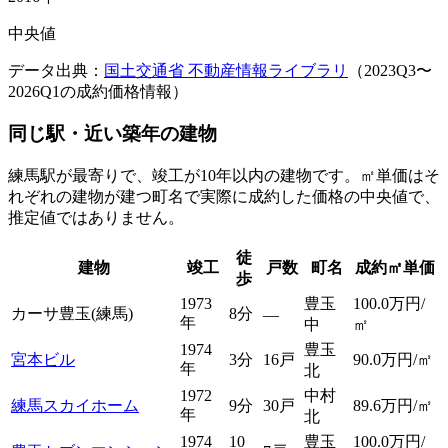
中央値
データ出典：
国土交通省 不動産情報ライブラリ
（
2023Q3
〜
2026Q1
の成約価格情報）
同じ駅・近い築年の建物
練馬駅が最寄りで、
竣工が10年以内の建物です。㎡単価はそ
れぞれの建物が建つ町名で実際に成約した価格の中央値で、
推定値ではありません。
徒
建物
竣工
戸数
町名
成約㎡単価
歩
1973
豊玉
100.0万円/
カーサ豊玉(練馬)
8分
—
年
中
㎡
1974
豊玉
宮本ビル
3分
16戸
90.0
万円/㎡
年
北
1972
中村
練馬スカイホーム
9分
30戸
89.6
万円/㎡
年
北
1974
10
豊玉
100.0
万円/