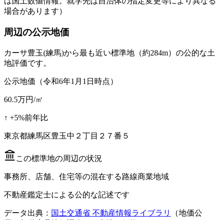
は国土数値情報。就学先は自治体の指定変更等により異なる
場合があります）
周辺の公示地価
カーサ豊玉(練馬)
から最も近い標準地
（約284m）
の公的な土
地評価です。
公示地価（令和6年1月1日時点）
60.5
万円/㎡
↑
+
5
%
前年比
東京都練馬区豊玉中２丁目２７番５
この標準地の周辺の状況
事務所、店舗、住宅等の混在する路線商業地域
不動産鑑定士による公的な記述です
データ出典：
国土交通省 不動産情報ライブラリ
（地価公