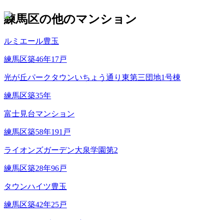
練馬区
の他のマンション
ルミエール豊玉
練馬区
築
46
年
17
戸
光が丘パークタウンいちょう通り東第三団地1号棟
練馬区
築
35
年
富士見台マンション
練馬区
築
58
年
191
戸
ライオンズガーデン大泉学園第2
練馬区
築
28
年
96
戸
タウンハイツ豊玉
練馬区
築
42
年
25
戸