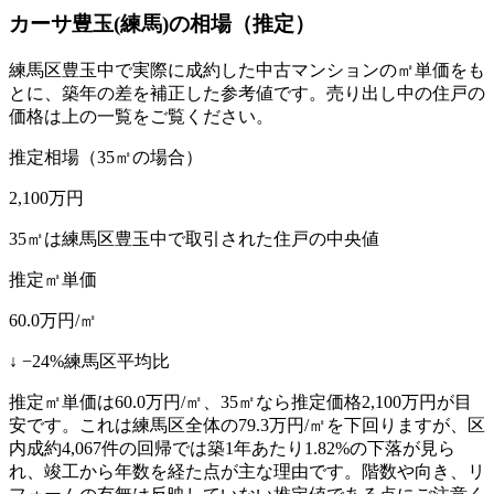
カーサ豊玉(練馬)
の相場（推定）
練馬区豊玉中で実際に成約した中古マンションの㎡単価をも
とに、築年の差を補正した参考値です。売り出し中の住戸の
価格は上の一覧をご覧ください。
推定相場（35㎡の場合）
2,100
万円
35㎡は練馬区豊玉中で取引された住戸の中央値
推定㎡単価
60.0
万円/㎡
↓
−
24
%
練馬区平均比
推定㎡単価は60.0万円/㎡、35㎡なら推定価格2,100万円が目
安です。これは練馬区全体の79.3万円/㎡を下回りますが、区
内成約4,067件の回帰では築1年あたり1.82%の下落が見ら
れ、竣工から年数を経た点が主な理由です。階数や向き、リ