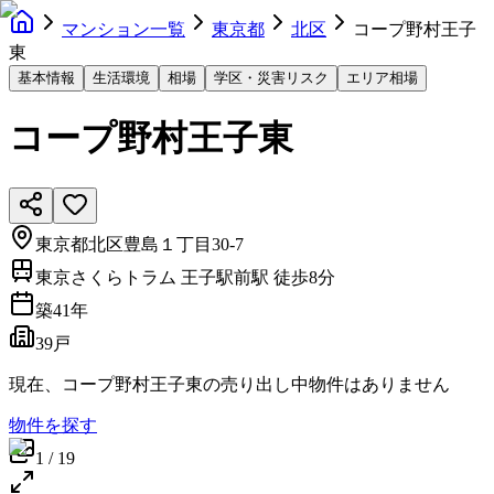
マンション一覧
東京都
北区
コープ野村王子
東
基本情報
生活環境
相場
学区・災害リスク
エリア相場
コープ野村王子東
東京都北区豊島１丁目30-7
東京さくらトラム 王子駅前駅 徒歩8分
築
41
年
39戸
現在、
コープ野村王子東
の売り出し中物件はありません
物件を探す
1
/
19