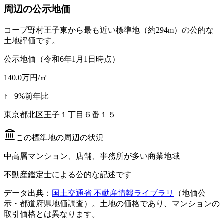
周辺の公示地価
コープ野村王子東
から最も近い標準地
（約294m）
の公的な
土地評価です。
公示地価（令和6年1月1日時点）
140.0
万円/㎡
↑
+
9
%
前年比
東京都北区王子１丁目６番１５
この標準地の周辺の状況
中高層マンション、店舗、事務所が多い商業地域
不動産鑑定士による公的な記述です
データ出典：
国土交通省 不動産情報ライブラリ
（地価公
示・都道府県地価調査）。土地の価格であり、マンションの
取引価格とは異なります。