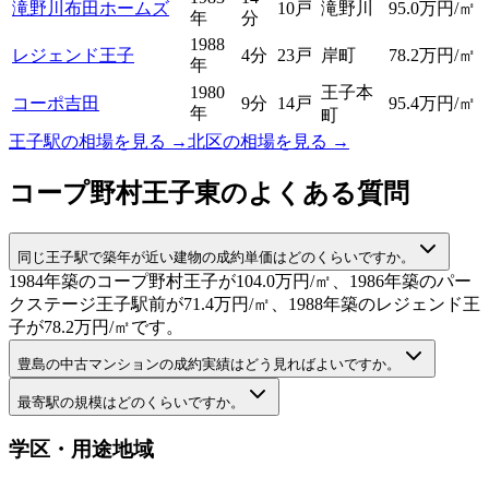
滝野川布田ホームズ
10戸
滝野川
95.0
万円/㎡
年
分
1988
レジェンド王子
4分
23戸
岸町
78.2
万円/㎡
年
1980
王子本
コーポ吉田
9分
14戸
95.4
万円/㎡
年
町
王子駅
の相場を見る →
北区
の相場を見る →
コープ野村王子東
のよくある質問
同じ王子駅で築年が近い建物の成約単価はどのくらいですか。
1984年築のコープ野村王子が104.0万円/㎡、1986年築のパー
クステージ王子駅前が71.4万円/㎡、1988年築のレジェンド王
子が78.2万円/㎡です。
豊島の中古マンションの成約実績はどう見ればよいですか。
最寄駅の規模はどのくらいですか。
学区・用途地域