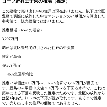
コープ野村王子東
の相場（推定）
この建物で売り出し中の住戸は現在ありません。以下は北区
豊島で実際に成約した中古マンションの㎡単価から算出した
参考値で、販売価格ではありません。
推定相場（65㎡の場合）
3,207
万円
65㎡は北区豊島で取引された住戸の中央値
推定㎡単価
49.3
万円/㎡
↓
−
46
%
北区平均比
推定㎡単価は49.3万円/㎡、65㎡換算で3,207万円が目安で
す。豊島の㎡単価中央値71.4万円/㎡を下回る水準で、これは
築年による下落を反映した推定のためです。北区の成約から
は築1年あたり1.68%の下落が読み取れます。あくまで推定
で、売り出し中の住戸の価格ではありません。