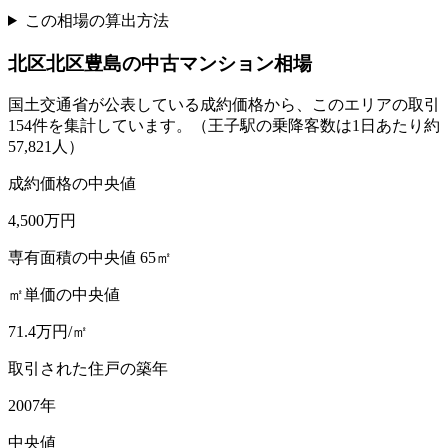
この相場の算出方法
北区
北区豊島
の中古マンション相場
国土交通省が公表している成約価格から、このエリアの取引
154
件を集計しています。
（王子駅の乗降客数は1日あたり約
57,821人）
成約価格の中央値
4,500
万円
専有面積の中央値 65㎡
㎡単価の中央値
71.4
万円/㎡
取引された住戸の築年
2007
年
中央値