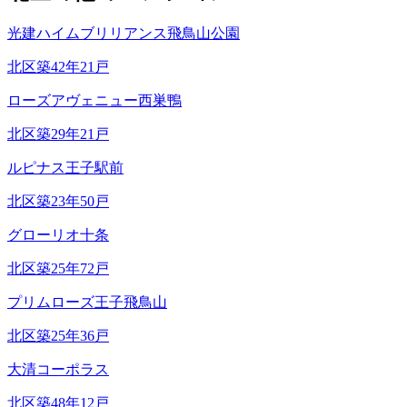
光建ハイムブリリアンス飛鳥山公園
北区
築
42
年
21
戸
ローズアヴェニュー西巣鴨
北区
築
29
年
21
戸
ルピナス王子駅前
北区
築
23
年
50
戸
グローリオ十条
北区
築
25
年
72
戸
プリムローズ王子飛鳥山
北区
築
25
年
36
戸
大清コーポラス
北区
築
48
年
12
戸