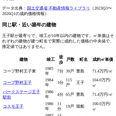
データ出典：
国土交通省 不動産情報ライブラリ
（
2023Q3
〜
2026Q1
の成約価格情報）
同じ駅・近い築年の建物
王子駅が最寄りで、
竣工が10年以内の建物です。㎡単価はそ
れぞれの建物が建つ町名で実際に成約した価格の中央値で、
推定値ではありません。
徒
建物
竣工
戸数
町名
成約㎡単価
歩
1985
コープ野村王子東
7分
39戸
豊島
71.4万円/㎡
年
1984
115
104.0
万円/
コープ野村王子
3分
王子
年
戸
㎡
パークステージ王子
1986
4分
65戸
豊島
71.4
万円/㎡
年
駅前
1986
11
100.0
万円/
コスモ王子
19戸
堀船
年
分
㎡
1983
14