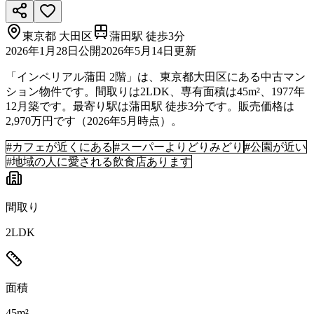
東京都
大田区
蒲田駅 徒歩3分
2026年1月28日
公開
2026年5月14日
更新
「インペリアル蒲田 2階」は、東京都大田区にある中古マン
ション物件です。間取りは2LDK、専有面積は45m²、1977年
12月築です。最寄り駅は蒲田駅 徒歩3分です。販売価格は
2,970万円です（2026年5月時点）。
#
カフェが近くにある
#
スーパーよりどりみどり
#
公園が近い
#
地域の人に愛される飲食店あります
間取り
2LDK
面積
45m²