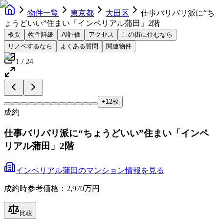
物件一覧
東京都
大田区
仕事バリバリ派に“ち
ょうどいい”住まい「インペリアル蒲田」2階
概要
物件詳細
AI評価
アクセス
この街に住むなら
リノベするなら
よくある質問
関連物件
1
/
24
+
12
枚
成約
仕事バリバリ派に“ちょうどいい”住まい「インペ
リアル蒲田」2階
インペリアル蒲田
の
マンション
情報を見る
成約時参考価格：2,970万円
比較