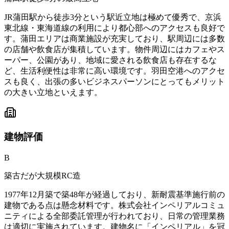
JR蒲田駅から徒歩3分という駅近立地は極めて優秀で、京浜
東北線・東海道線の利用により都心部へのアクセスも良好で
す。蒲田エリアは商業施設が充実しており、駅周辺には多数
の店舗や飲食店が集積しています。物件周辺にはカフェやス
ーパー、公園があり、地域に愛される飲食店も存在するな
ど、生活利便性は非常に高い環境です。羽田空港へのアクセ
スも良く、出張の多いビジネスパーソンにとってもメリット
の大きい立地といえます。
建物
評価
B
築古だが大規模RC造
1977年12月築で築48年が経過しており、新耐震基準施行前の
建物である点は懸念材料です。株式会社インペリアルコミュ
ニティによる全部委託管理が行われており、日常の管理業務
は適切に実施されています。建物名に「インペリアル」を冠