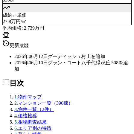
成約㎡単価
27.8万円/㎡
平均価格:
2,739万円
更新履歴
2026年06月12日
グーディッシュ村上を追加
2026年06月10日
グラン・コート八千代緑が丘 508を追
加
目次
1
.
物件マップ
2
.
マンション一覧（390棟）
3
.
物件一覧（2件）
4
.
価格推移
5
.
相場調査結果
6
.
エリア別の特徴