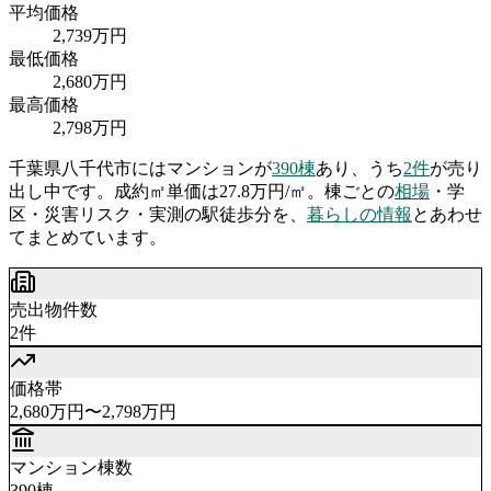
平均価格
2,739
万円
最低価格
2,680
万円
最高価格
2,798
万円
千葉県八千代市
には
マンションが
390
棟
あり、
うち
2
件
が売り
出し中です。
成約㎡単価は27.8万円/㎡。
棟ごとの
相場
・学
区・災害リスク・実測の駅徒歩分を、
暮らしの情報
とあわせ
てまとめています。
売出物件数
2件
価格帯
2,680万円〜2,798万円
マンション棟数
390棟