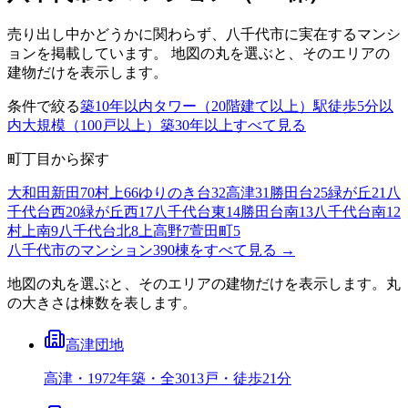
売り出し中かどうかに関わらず、
八千代市
に実在するマンシ
ョンを掲載しています。 地図の丸を選ぶと、そのエリアの
建物だけを表示します。
条件で絞る
築10年以内
タワー（20階建て以上）
駅徒歩5分以
内
大規模（100戸以上）
築30年以上
すべて見る
町丁目から探す
大和田新田
70
村上
66
ゆりのき台
32
高津
31
勝田台
25
緑が丘
21
八
千代台西
20
緑が丘西
17
八千代台東
14
勝田台南
13
八千代台南
12
村上南
9
八千代台北
8
上高野
7
萱田町
5
八千代市
のマンション
390
棟をすべて見る →
地図の丸を選ぶと、そのエリアの建物だけを表示します。丸
の大きさは棟数を表します。
高津団地
高津・1972年築・全3013戸・徒歩21分