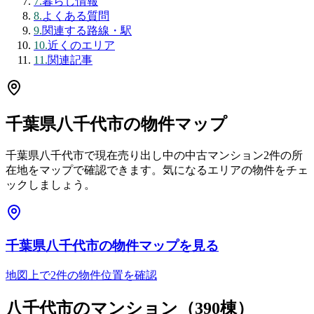
7
.
暮らし情報
8
.
よくある質問
9
.
関連する路線・駅
10
.
近くのエリア
11
.
関連記事
千葉県八千代市
の物件マップ
千葉県八千代市
で現在売り出し中の中古マンション
2
件の所
在地をマップで確認できます。気になるエリアの物件をチェ
ックしましょう。
千葉県八千代市
の物件マップを見る
地図上で
2
件の物件位置を確認
八千代市
のマンション（
390
棟）