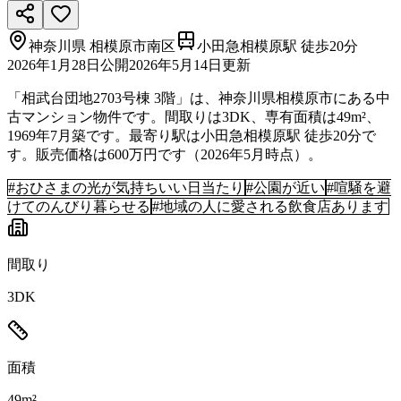
神奈川県
相模原市南区
小田急相模原駅 徒歩20分
2026年1月28日
公開
2026年5月14日
更新
「相武台団地2703号棟 3階」は、神奈川県相模原市にある中
古マンション物件です。間取りは3DK、専有面積は49m²、
1969年7月築です。最寄り駅は小田急相模原駅 徒歩20分で
す。販売価格は600万円です（2026年5月時点）。
#
おひさまの光が気持ちいい日当たり
#
公園が近い
#
喧騒を避
けてのんびり暮らせる
#
地域の人に愛される飲食店あります
間取り
3DK
面積
49m²