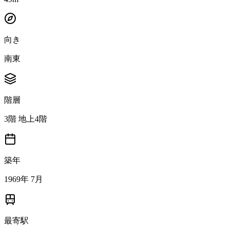
向き
南東
階層
3階 地上4階
築年
1969年 7月
最寄駅