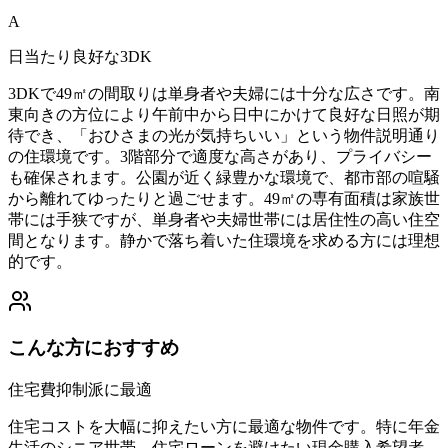
A
日当たり良好な3DK
3DKで49㎡の間取りは単身者や夫婦には十分な広さです。南
東向きの方位により午前中から日中にかけて良好な日照が期
待でき、「おひさまの光が気持ちいい」という物件説明通り
の住環境です。3階部分で適度な高さがあり、プライバシー
も確保されます。公園が近く緑豊かな環境で、都市部の喧騒
から離れてゆったりと過ごせます。49㎡の専有面積は家族世
帯には手狭ですが、単身者や夫婦世帯には居住性の高い住空
間となります。静かで落ち着いた住環境を求める方には理想
的です。
こんな方におすすめ
住宅費抑制派に最適
住宅コストを大幅に抑えたい方に最適な物件です。特に年金
生活のシニア世帯、住宅ローンを避けたい現金購入希望者、