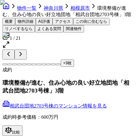
物件一覧
神奈川県
相模原市
環境整備が進
む、住み心地の良い好立地団地「相武台団地2703号棟」3階
概要
物件詳細
AI評価
アクセス
この街に住むなら
リノベするなら
よくある質問
関連物件
1
/
21
+
9
枚
成約
環境整備が進む、住み心地の良い好立地団地「相
武台団地2703号棟」3階
相武台団地2703号棟
の
マンション
情報を見る
成約時参考価格：600万円
比較