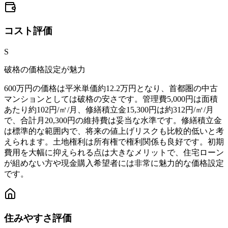
コスト
評価
S
破格の価格設定が魅力
600万円の価格は平米単価約12.2万円となり、首都圏の中古
マンションとしては破格の安さです。管理費5,000円は面積
あたり約102円/㎡/月、修繕積立金15,300円は約312円/㎡/月
で、合計月20,300円の維持費は妥当な水準です。修繕積立金
は標準的な範囲内で、将来の値上げリスクも比較的低いと考
えられます。土地権利は所有権で権利関係も良好です。初期
費用を大幅に抑えられる点は大きなメリットで、住宅ローン
が組めない方や現金購入希望者には非常に魅力的な価格設定
です。
住みやすさ
評価