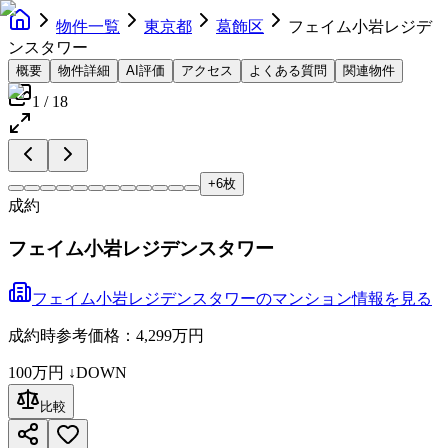
物件一覧
東京都
葛飾区
フェイム小岩レジデ
ンスタワー
概要
物件詳細
AI評価
アクセス
よくある質問
関連物件
1
/
18
+
6
枚
成約
フェイム小岩レジデンスタワー
フェイム小岩レジデンスタワー
の
マンション
情報を見る
成約時参考価格：4,299万円
100万円
↓DOWN
比較