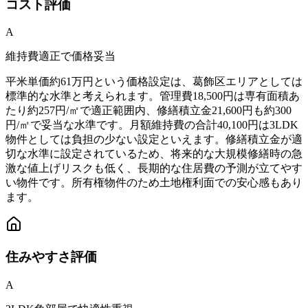
コスト
評価
A
維持費適正で価格妥当
平米単価約61万円という価格設定は、葛飾区エリアとしては
標準的な水準と考えられます。管理費18,500円は専有面積あ
たり約257円/㎡で適正範囲内、修繕積立金21,600円も約300
円/㎡で妥当な水準です。月額維持費の合計40,100円は3LDK
物件としては負担の少ない設定といえます。修繕積立金が適
切な水準に設定されているため、将来的な大規模修繕時の急
激な値上げリスクも低く、長期的な住居費の予測が立てやす
い物件です。所有権物件のため土地権利面での安心感もあり
ます。
住みやすさ
評価
A