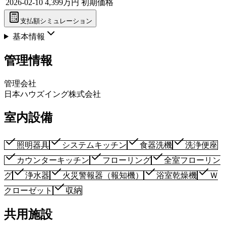
2026-02-10
4,399万円
初期価格
支払額シミュレーション
基本情報
管理情報
管理会社
日本ハウズイング株式会社
室内設備
照明器具
システムキッチン
食器洗機
洗浄便座
カウンターキッチン
フローリング
全室フローリン
グ
浄水器
火災警報器（報知機）
浴室乾燥機
Ｗ
クローゼット
収納
共用施設