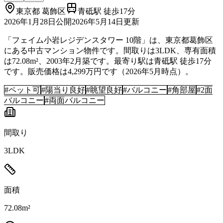
東京都
葛飾区
青砥駅 徒歩17分
2026年1月28日
公開
2026年5月14日
更新
「フェイム小岩レジデンスタワー 10階」は、東京都葛飾区
にある中古マンション物件です。間取りは3LDK、専有面積
は72.08m²、2003年2月築です。最寄り駅は青砥駅 徒歩17分
です。販売価格は4,299万円です（2026年5月時点）。
#
ペット可
#
陽当り良好
#
眺望良好
#
バルコニー
#
角部屋
#
2面
バルコニー
#
両面バルコニー
間取り
3LDK
面積
72.08m²