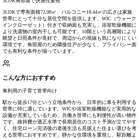
3LDK角部屋で快適性重視
3LDKで専有面積72.08㎡、バルコニー18.44㎡の広さは家族
世帯にとって十分な居住空間を提供します。WIC（ウォーク
インクローゼット）付きで収納面も充実し、浴室乾燥機能に
より洗濯物の室内干しも可能です。10階という高層階により
眺望と日照条件が良好で、周辺からの視線も気になりにくい
環境です。角部屋のため隣接住戸が少なく、プライバシー面
でも有利な条件が揃っています。
こんな方におすすめ
車利用の子育て世帯向け
駅から徒歩17分という立地条件から、日常的に車を利用する
世帯に特に適しています。WICや浴室乾燥機能など実用的な
設備が充実しているため、共働き世帯にも利便性が高い物件
です。維持費が適正水準で長期居住のコスト予測が立てやす
く、住宅ローン完済後の老後生活も見据えた住まい選びを考
える世帯におすすめです。静かな住環境を重視し、駅距離よ