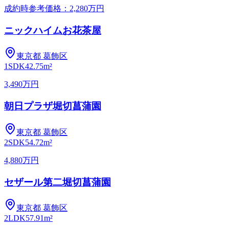
成約時参考価格：2,280万円
ニックハイムお花茶屋
東京都
葛飾区
1SDK
42.75m²
3,490万円
朝日プラザ堀切菖蒲園
東京都
葛飾区
2SDK
54.72m²
4,880万円
セザール第二堀切菖蒲園
東京都
葛飾区
2LDK
57.91m²