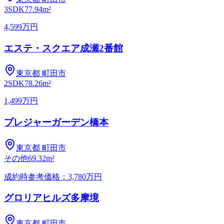
3SDK
77.94m²
4,599万円
エステ・スクエア成瀬2番館
東京都
町田市
2SDK
78.26m²
1,499万円
プレジャーガーデン橋本
東京都
町田市
その他
69.32m²
成約時参考価格：3,780万円
グロリアヒルズ多摩境
東京都
町田市