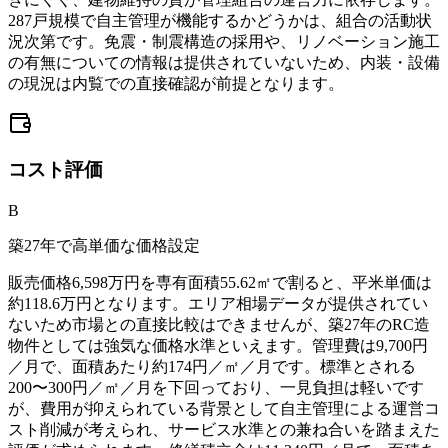
287戸規模で自主管理が機能するかどうかは、組合の活動状
況次第です。免震・制震構造の採用や、リノベーション施工
の有無についての情報は提供されていないため、内装・設備
の現況は内覧での直接確認が前提となります。
コスト
評価
B
築27年で高単価な価格設定
販売価格6,598万円を専有面積55.62㎡で割ると、平米単価は
約118.6万円となります。エリア相場データが提供されてい
ないため市場との直接比較はできませんが、築27年のRC造
物件としては強気な価格水準といえます。管理費は9,700円
／月で、面積あたり約174円／㎡／月です。標準とされる
200〜300円／㎡／月を下回っており、一見負担は軽いです
が、費用が抑えられている背景として自主管理による運営コ
スト削減が考えられ、サービス水準との兼ね合いを踏まえた