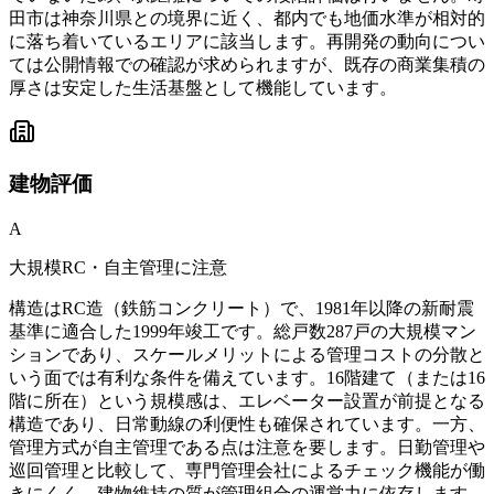
田市は神奈川県との境界に近く、都内でも地価水準が相対的
に落ち着いているエリアに該当します。再開発の動向につい
ては公開情報での確認が求められますが、既存の商業集積の
厚さは安定した生活基盤として機能しています。
建物
評価
A
大規模RC・自主管理に注意
構造はRC造（鉄筋コンクリート）で、1981年以降の新耐震
基準に適合した1999年竣工です。総戸数287戸の大規模マン
ションであり、スケールメリットによる管理コストの分散と
いう面では有利な条件を備えています。16階建て（または16
階に所在）という規模感は、エレベーター設置が前提となる
構造であり、日常動線の利便性も確保されています。一方、
管理方式が自主管理である点は注意を要します。日勤管理や
巡回管理と比較して、専門管理会社によるチェック機能が働
きにくく、建物維持の質が管理組合の運営力に依存します。