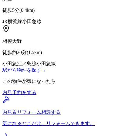
徒歩5分
(
0.4
km)
JR横浜線
小田急線
相模大野
徒歩約20分
(
1.5
km)
小田急江ノ島線
小田急線
駅から物件を探す
→
この物件が気になったら
内見予約をする
内見＆リフォーム相談する
気になるとこだけ、リフォームできます。