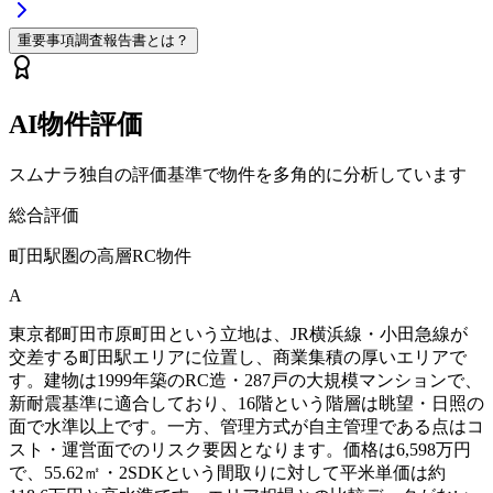
重要事項調査報告書とは？
AI物件評価
スムナラ独自の評価基準で物件を多角的に分析しています
総合評価
町田駅圏の高層RC物件
A
東京都町田市原町田という立地は、JR横浜線・小田急線が
交差する町田駅エリアに位置し、商業集積の厚いエリアで
す。建物は1999年築のRC造・287戸の大規模マンションで、
新耐震基準に適合しており、16階という階層は眺望・日照の
面で水準以上です。一方、管理方式が自主管理である点はコ
スト・運営面でのリスク要因となります。価格は6,598万円
で、55.62㎡・2SDKという間取りに対して平米単価は約