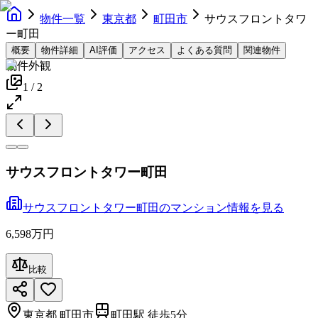
物件一覧
東京都
町田市
サウスフロントタワ
ー町田
概要
物件詳細
AI評価
アクセス
よくある質問
関連物件
物件外観
1
/
2
サウスフロントタワー町田
サウスフロントタワー町田
の
マンション
情報を見る
6,598万円
比較
東京都
町田市
町田駅 徒歩5分