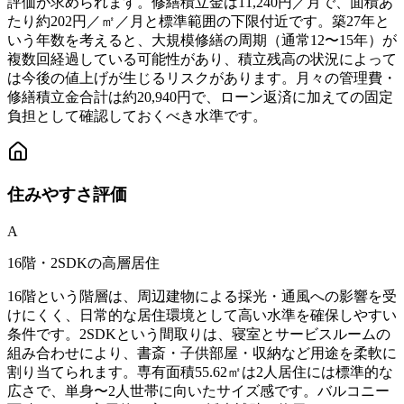
評価が求められます。修繕積立金は11,240円／月で、面積あ
たり約202円／㎡／月と標準範囲の下限付近です。築27年と
いう年数を考えると、大規模修繕の周期（通常12〜15年）が
複数回経過している可能性があり、積立残高の状況によって
は今後の値上げが生じるリスクがあります。月々の管理費・
修繕積立金合計は約20,940円で、ローン返済に加えての固定
負担として確認しておくべき水準です。
住みやすさ
評価
A
16階・2SDKの高層居住
16階という階層は、周辺建物による採光・通風への影響を受
けにくく、日常的な居住環境として高い水準を確保しやすい
条件です。2SDKという間取りは、寝室とサービスルームの
組み合わせにより、書斎・子供部屋・収納など用途を柔軟に
割り当てられます。専有面積55.62㎡は2人居住には標準的な
広さで、単身〜2人世帯に向いたサイズ感です。バルコニー