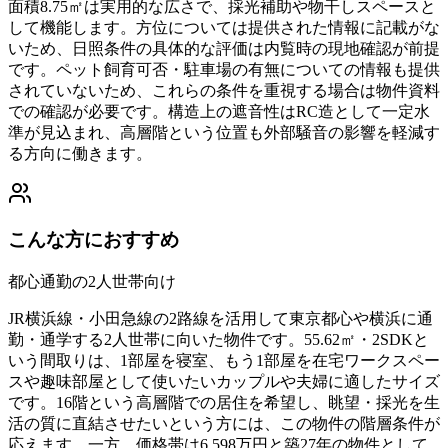
面積8.75㎡は実用的な広さで、採光補助や物干しスペースと
して機能します。方位については提供された情報に記載がな
いため、日照条件の具体的な評価は内覧時の現地確認が前提
です。ペット飼育可否・駐車場の有無についての情報も提供
されていないため、これらの条件を重視する場合は物件資料
での確認が必要です。構造上の遮音性はRC造として一定水
準が見込まれ、高層階という位置も外部騒音の影響を軽減す
る方向に働きます。
こんな方におすすめ
都心通勤の2人世帯向け
JR横浜線・小田急線の2路線を活用して東京都心や横浜に通
勤・通学する2人世帯に向いた物件です。55.62㎡・2SDKと
いう間取りは、1部屋を寝室、もう1部屋を在宅ワークスペー
スや趣味部屋として使いたいカップルや夫婦に適したサイズ
です。16階という高層階での居住を希望し、眺望・採光を生
活の質に直結させたいという方には、この物件の階層条件が
応えます。一方、価格帯は6,598万円と築27年の物件として