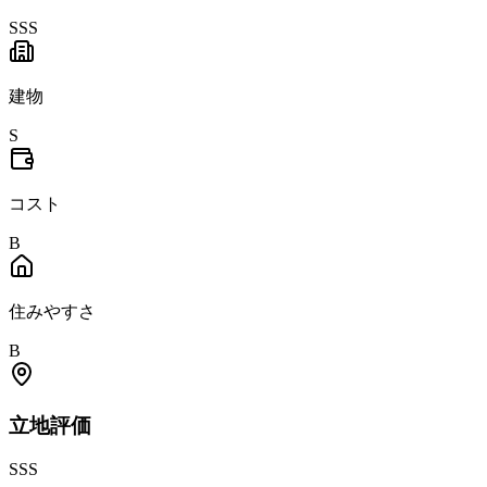
SSS
建物
S
コスト
B
住みやすさ
B
立地
評価
SSS