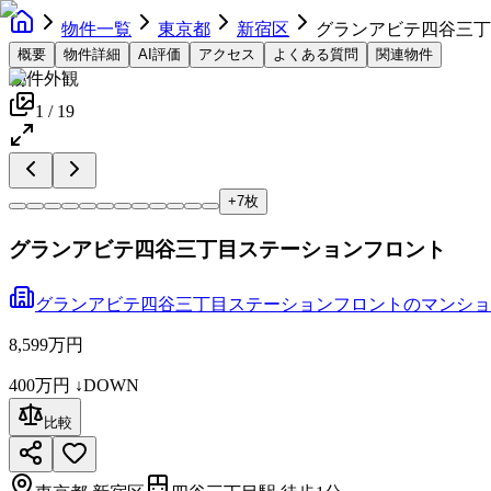
物件一覧
東京都
新宿区
グランアビテ四谷三丁
概要
物件詳細
AI評価
アクセス
よくある質問
関連物件
物件外観
1
/
19
+
7
枚
グランアビテ四谷三丁目ステーションフロント
グランアビテ四谷三丁目ステーションフロント
の
マンショ
8,599万円
400万円
↓DOWN
比較