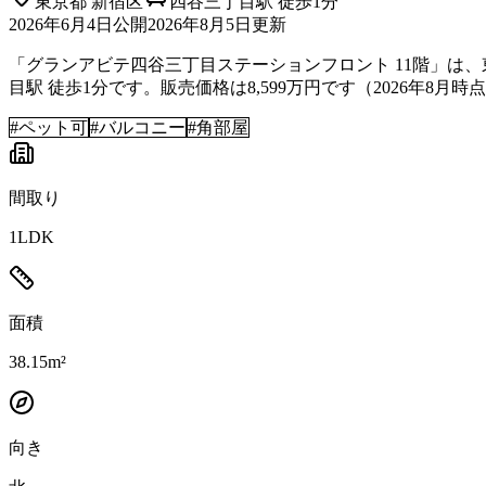
東京都
新宿区
四谷三丁目駅 徒歩1分
2026年6月4日
公開
2026年8月5日
更新
「グランアビテ四谷三丁目ステーションフロント 11階」は、東
目駅 徒歩1分です。販売価格は8,599万円です（2026年8月時
#
ペット可
#
バルコニー
#
角部屋
間取り
1LDK
面積
38.15m²
向き