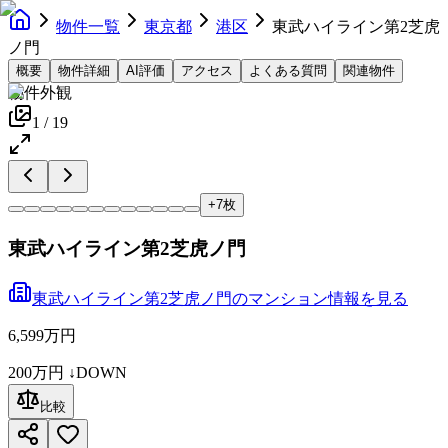
物件一覧
東京都
港区
東武ハイライン第2芝虎
ノ門
概要
物件詳細
AI評価
アクセス
よくある質問
関連物件
物件外観
1
/
19
+
7
枚
東武ハイライン第2芝虎ノ門
東武ハイライン第2芝虎ノ門
の
マンション
情報を見る
6,599万円
200万円
↓DOWN
比較