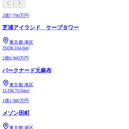
2億7,790万円
芝浦アイランド ケープタワー
東京都
港区
3SDK
104.6m²
2億6,900万円
パークナード元麻布
東京都
港区
1LDK
70.04m²
1億1,980万円
メゾン田町
東京都
港区