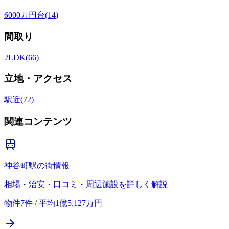
6000万円台
(
14
)
間取り
2LDK
(
66
)
立地・アクセス
駅近
(
72
)
関連コンテンツ
神谷町駅の街情報
相場・治安・口コミ・周辺施設を詳しく解説
物件7件 / 平均1億5,127万円