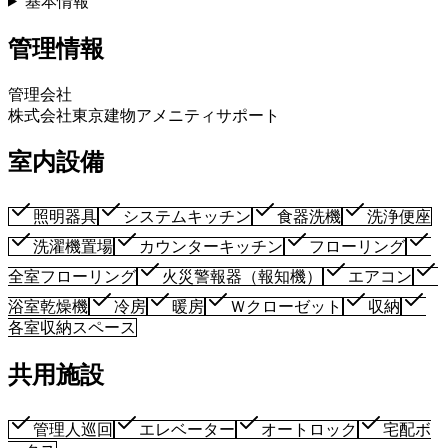
基本情報
管理情報
管理会社
株式会社東京建物アメニティサポート
室内設備
照明器具
システムキッチン
食器洗機
洗浄便座
洗濯機置場
カウンターキッチン
フローリング
全室フローリング
火災警報器（報知機）
エアコン
浴室乾燥機
冷房
暖房
Ｗクローゼット
収納
各室収納スペース
共用施設
管理人巡回
エレベーター
オートロック
宅配ボ