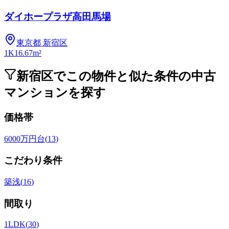
ダイホープラザ高田馬場
東京都
新宿区
1K
16.67m²
新宿区でこの物件と似た条件の中古
マンションを探す
価格帯
6000万円台
(
13
)
こだわり条件
築浅
(
16
)
間取り
1LDK
(
30
)