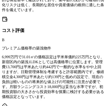
化リスクは低く、長期的な居住や資産価値の維持に適した条
件を備えています。
コスト
評価
B
プレミアム価格帯の築浅物件
6,999万円で31.01㎡の価格設定は平米単価約225万円となり、
新宿区内の築浅1LDKとしては高価格帯に位置します。管理
費13,700円は平米あたり約442円で一般的な水準をやや上回
りますが、日勤管理体制を考慮すると許容範囲内です。修繕
積立金4,300円は平米あたり約139円と低めの設定で、現在の
負担は軽いものの将来的な値上げの可能性に注意が必要で
す。月額ランニングコスト18,000円は妥当な水準ですが、初
期投資額の大きさから投資効率を慎重に検討する必要がある
価格設定となっています。