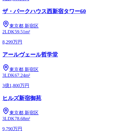
ザ・パークハウス西新宿タワー60
東京都
新宿区
2LDK
59.51m²
8,299万円
アールヴェール哲学堂
東京都
新宿区
3LDK
67.24m²
3億1,800万円
ヒルズ新宿御苑
東京都
新宿区
3LDK
78.68m²
9,790万円