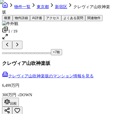
物件一覧
東京都
新宿区
クレヴィア山吹神楽
坂
概要
物件詳細
AI評価
アクセス
よくある質問
関連物件
物件外観
1
/
19
+
7
枚
クレヴィア山吹神楽坂
クレヴィア山吹神楽坂
の
マンション
情報を見る
6,499万円
300万円
↓DOWN
比較