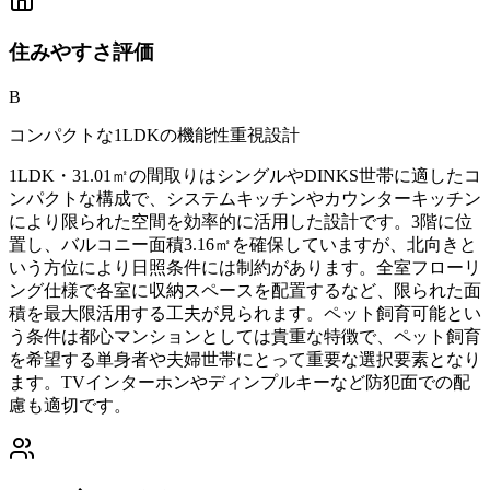
住みやすさ
評価
B
コンパクトな1LDKの機能性重視設計
1LDK・31.01㎡の間取りはシングルやDINKS世帯に適したコ
ンパクトな構成で、システムキッチンやカウンターキッチン
により限られた空間を効率的に活用した設計です。3階に位
置し、バルコニー面積3.16㎡を確保していますが、北向きと
いう方位により日照条件には制約があります。全室フローリ
ング仕様で各室に収納スペースを配置するなど、限られた面
積を最大限活用する工夫が見られます。ペット飼育可能とい
う条件は都心マンションとしては貴重な特徴で、ペット飼育
を希望する単身者や夫婦世帯にとって重要な選択要素となり
ます。TVインターホンやディンプルキーなど防犯面での配
慮も適切です。