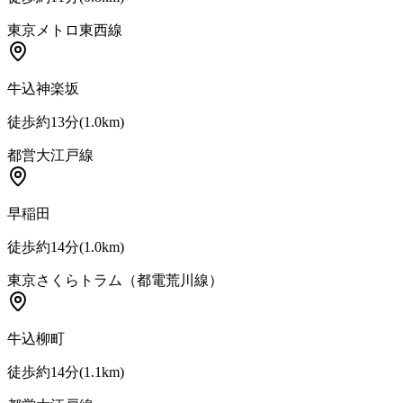
東京メトロ東西線
牛込神楽坂
徒歩約13分
(
1.0
km)
都営大江戸線
早稲田
徒歩約14分
(
1.0
km)
東京さくらトラム（都電荒川線）
牛込柳町
徒歩約14分
(
1.1
km)