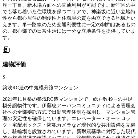
座一丁目、新木場方面への直通利用が可能です。新宿区の中
でも落ち着いた住環境を保つエリアで、神楽坂に近い立地特
性から都心居住の利便性と住環境の質を両立できる地域とい
えます。単一路線のため交通利便性に一定の制約はあるもの
の、都心部での日常生活には十分な立地条件を提供していま
す。
建物
評価
S
築浅RC造の中規模分譲マンション
2021年11月築の築浅RC造マンションで、総戸数49戸の中規
模分譲物件です。伊藤忠アーバンコミュニティによる管理会
社への全部委託方式で日勤管理体制を採用し、マンション管
理の安定性を確保しています。エレベーター・オートロッ
ク・宅配ボックス・防犯カメラなど現代的な共用設備を完備
し、駐輪場も設置されています。新耐震基準に対応した現代
的な構造基準で建設されており、築年数の浅さから建物の劣