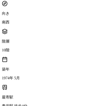
向き
南西
階層
10階
築年
1974年 5月
最寄駅
青井駅 徒歩4分