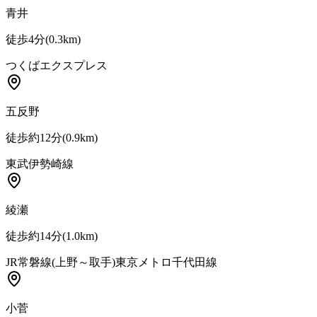
青井
徒歩4分
(
0.3
km)
つくばエクスプレス
五反野
徒歩約12分
(
0.9
km)
東武伊勢崎線
綾瀬
徒歩約14分
(
1.0
km)
JR常磐線(上野～取手)
東京メトロ千代田線
小菅