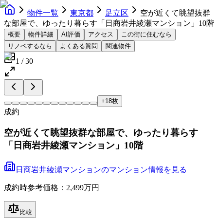
物件一覧
東京都
足立区
空が近くて眺望抜群
な部屋で、ゆったり暮らす「日商岩井綾瀬マンション」10階
概要
物件詳細
AI評価
アクセス
この街に住むなら
リノベするなら
よくある質問
関連物件
1
/
30
+
18
枚
成約
空が近くて眺望抜群な部屋で、ゆったり暮らす
「日商岩井綾瀬マンション」10階
日商岩井綾瀬マンション
の
マンション
情報を見る
成約時参考価格：2,499万円
比較