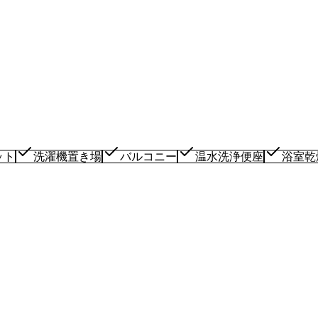
ット
洗濯機置き場
バルコニー
温水洗浄便座
浴室乾