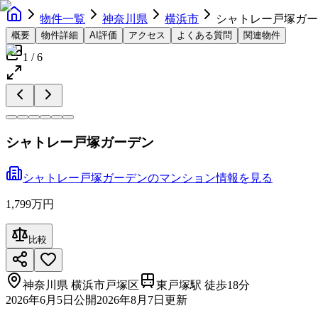
物件一覧
神奈川県
横浜市
シャトレー戸塚ガー
概要
物件詳細
AI評価
アクセス
よくある質問
関連物件
1
/
6
シャトレー戸塚ガーデン
シャトレー戸塚ガーデン
の
マンション
情報を見る
1,799万円
比較
神奈川県
横浜市戸塚区
東戸塚駅 徒歩18分
2026年6月5日
公開
2026年8月7日
更新