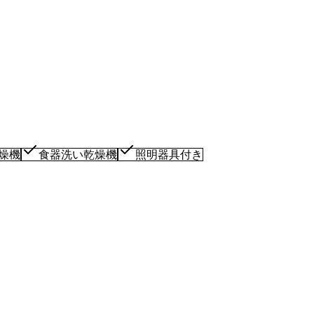
燥機
食器洗い乾燥機
照明器具付き