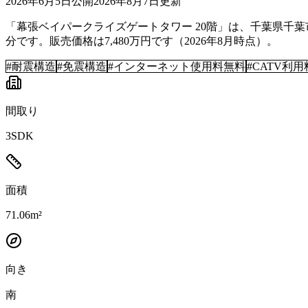
2026年6月5日
公開
2026年8月7日
更新
「幕張ベイパークライズゲートタワー 20階」は、千葉県千葉市に
分です。販売価格は7,480万円です（2026年8月時点）。
#
耐震構造
#
免震構造
#
インターネット使用料無料
#
CATV利
間取り
3SDK
面積
71.06m²
向き
南