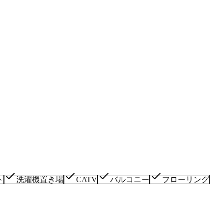
ト
洗濯機置き場
CATV
バルコニー
フローリング