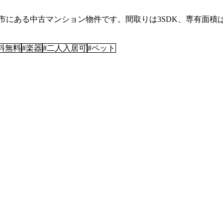
ある中古マンション物件です。間取りは3SDK、専有面積は71.0
用料無料
#
楽器
#
二人入居可
#
ペット