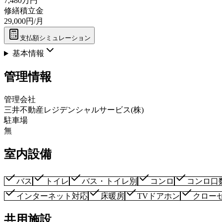
7,480万円
修繕積立金
29,000円/月
支払額シミュレーション
基本情報
管理情報
管理会社
三井不動産レジデンシャルサービス(株)
駐車場
無
室内設備
バス
トイレ
バス・トイレ別
コンロ
コンロ口
インターネット対応
床暖房
TVドアホン
クロー
共用施設