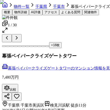
物件一覧
千葉県
千葉市
幕張ベイパークライズ
概要
物件詳細
AI評価
アクセス
よくある質問
関連物件
物件外観
1
/
30
+
18
枚
幕張ベイパークライズゲートタワー
幕張ベイパークライズゲートタワー
の
マンション
情報を見
7,480万円
比較
千葉県
千葉市美浜区
検見川浜駅 徒歩11分