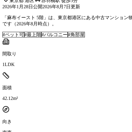
東京都
港区
赤羽橋駅 徒歩5分
2026年1月28日
公開
2026年8月7日
更新
「麻布イースト 5階」は、東京都港区にある中古マンション物件で
です（2026年8月時点）。
#
ペット可
#
最上階
#
バルコニー
#
角部屋
間取り
1LDK
面積
42.12m²
向き