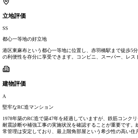
立地
評価
SS
都心一等地の好立地
港区東麻布という都心一等地に位置し、赤羽橋駅まで徒歩5
の利便性を存分に享受できます。コンビニ、スーパー、レス
建物
評価
A
堅牢なRC造マンション
1978年築のRC造で築47年を経過していますが、鉄筋コ
耐震診断や補強工事の実施状況を確認することが重要です。
常管理は安定しており、最上階角部屋という希少性の高い住