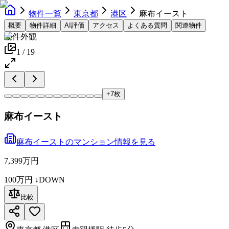
物件一覧
東京都
港区
麻布イースト
概要
物件詳細
AI評価
アクセス
よくある質問
関連物件
物件外観
1
/
19
+
7
枚
麻布イースト
麻布イースト
の
マンション
情報を見る
7,399万円
100万円
↓DOWN
比較