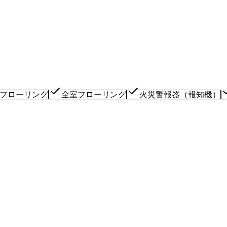
フローリング
全室フローリング
火災警報器（報知機）