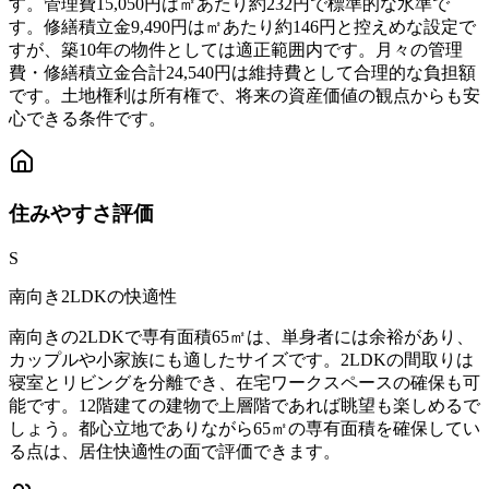
す。管理費15,050円は㎡あたり約232円で標準的な水準で
す。修繕積立金9,490円は㎡あたり約146円と控えめな設定で
すが、築10年の物件としては適正範囲内です。月々の管理
費・修繕積立金合計24,540円は維持費として合理的な負担額
です。土地権利は所有権で、将来の資産価値の観点からも安
心できる条件です。
住みやすさ
評価
S
南向き2LDKの快適性
南向きの2LDKで専有面積65㎡は、単身者には余裕があり、
カップルや小家族にも適したサイズです。2LDKの間取りは
寝室とリビングを分離でき、在宅ワークスペースの確保も可
能です。12階建ての建物で上層階であれば眺望も楽しめるで
しょう。都心立地でありながら65㎡の専有面積を確保してい
る点は、居住快適性の面で評価できます。