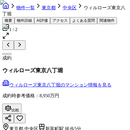
物件一覧
東京都
中央区
ウィルローズ東京八
丁堀
概要
物件詳細
AI評価
アクセス
よくある質問
関連物件
1
/
2
成約
ウィルローズ東京八丁堀
ウィルローズ東京八丁堀
の
マンション
情報を見る
成約時参考価格：8,950万円
比較
東京都
中央区
新富町駅 徒歩5分