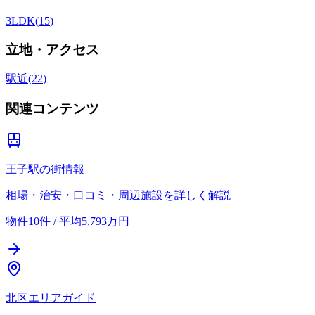
3LDK
(
15
)
立地・アクセス
駅近
(
22
)
関連コンテンツ
王子駅の街情報
相場・治安・口コミ・周辺施設を詳しく解説
物件10件 / 平均5,793万円
北区エリアガイド