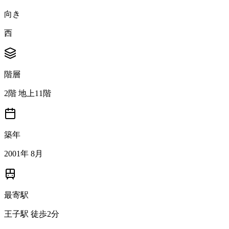
向き
西
階層
2階 地上11階
築年
2001年 8月
最寄駅
王子駅 徒歩2分