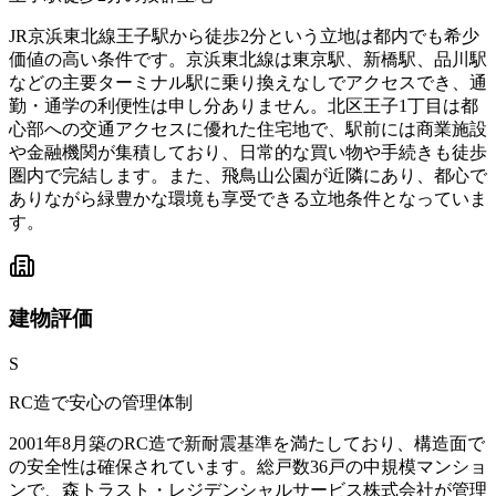
JR京浜東北線王子駅から徒歩2分という立地は都内でも希少
価値の高い条件です。京浜東北線は東京駅、新橋駅、品川駅
などの主要ターミナル駅に乗り換えなしでアクセスでき、通
勤・通学の利便性は申し分ありません。北区王子1丁目は都
心部への交通アクセスに優れた住宅地で、駅前には商業施設
や金融機関が集積しており、日常的な買い物や手続きも徒歩
圏内で完結します。また、飛鳥山公園が近隣にあり、都心で
ありながら緑豊かな環境も享受できる立地条件となっていま
す。
建物
評価
S
RC造で安心の管理体制
2001年8月築のRC造で新耐震基準を満たしており、構造面で
の安全性は確保されています。総戸数36戸の中規模マンショ
ンで、森トラスト・レジデンシャルサービス株式会社が管理