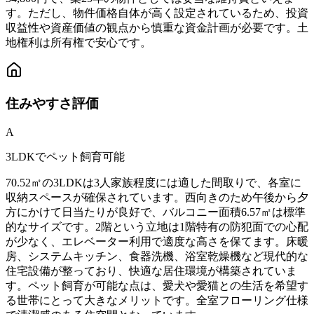
す。ただし、物件価格自体が高く設定されているため、投資
収益性や資産価値の観点から慎重な資金計画が必要です。土
地権利は所有権で安心です。
住みやすさ
評価
A
3LDKでペット飼育可能
70.52㎡の3LDKは3人家族程度には適した間取りで、各室に
収納スペースが確保されています。西向きのため午後から夕
方にかけて日当たりが良好で、バルコニー面積6.57㎡は標準
的なサイズです。2階という立地は1階特有の防犯面での心配
が少なく、エレベーター利用で適度な高さを保てます。床暖
房、システムキッチン、食器洗機、浴室乾燥機など現代的な
住宅設備が整っており、快適な居住環境が構築されていま
す。ペット飼育が可能な点は、愛犬や愛猫との生活を希望す
る世帯にとって大きなメリットです。全室フローリング仕様