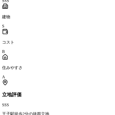
SSS
建物
S
コスト
B
住みやすさ
A
立地
評価
SSS
王子駅徒歩2分の抜群立地