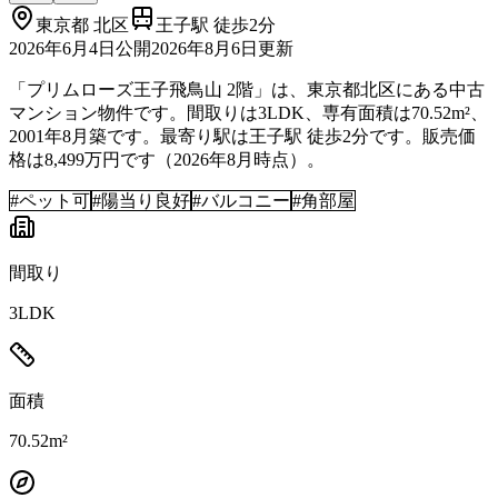
東京都
北区
王子駅 徒歩2分
2026年6月4日
公開
2026年8月6日
更新
「プリムローズ王子飛鳥山 2階」は、東京都北区にある中古
マンション物件です。間取りは3LDK、専有面積は70.52m²、
2001年8月築です。最寄り駅は王子駅 徒歩2分です。販売価
格は8,499万円です（2026年8月時点）。
#
ペット可
#
陽当り良好
#
バルコニー
#
角部屋
間取り
3LDK
面積
70.52m²