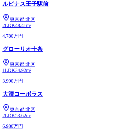
ルピナス王子駅前
東京都
北区
2LDK
48.41m²
4,780万円
グローリオ十条
東京都
北区
1LDK
34.92m²
3,990万円
大清コーポラス
東京都
北区
2LDK
53.62m²
6,980万円