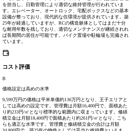
を担当し、日勤管理により適切な維持管理が行われていま
す。エレベーター、オートロック、宅配ボックスなどの基本
設備が整っており、現代的な住環境が提供されています。築
25年が経過していますが、RCの構造躯体としてはまだ十分
な耐用年数を残しており、適切なメンテナンスが継続されれ
ば長期間の居住が可能です。バイク置場や駐輪場も完備され
ています。
コスト
評価
B
価格設定は高めの水準
9,599万円の価格は平米単価約136万円となり、王子エリアと
しては高めの設定です。管理費は月額16,400円で、面積あた
り約233円/㎡となり標準的な範囲内に収まっています。修繕
積立金は月額18,400円で面積あたり約261円/㎡となり、こち
らも適正な水準です。管理費と修繕積立金の合計は月額
34,800円で、築25年の物件としては妥当な維持費といえま