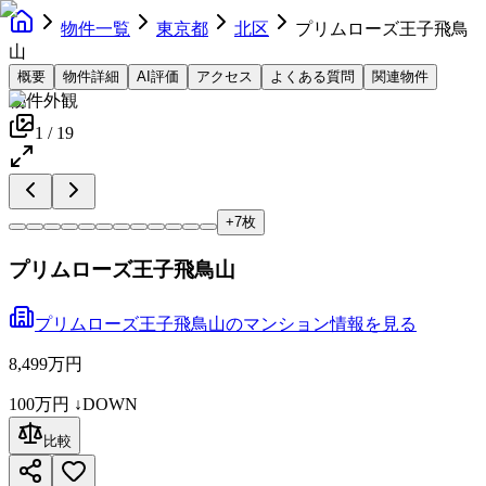
物件一覧
東京都
北区
プリムローズ王子飛鳥
山
概要
物件詳細
AI評価
アクセス
よくある質問
関連物件
物件外観
1
/
19
+
7
枚
プリムローズ王子飛鳥山
プリムローズ王子飛鳥山
の
マンション
情報を見る
8,499万円
100万円
↓DOWN
比較