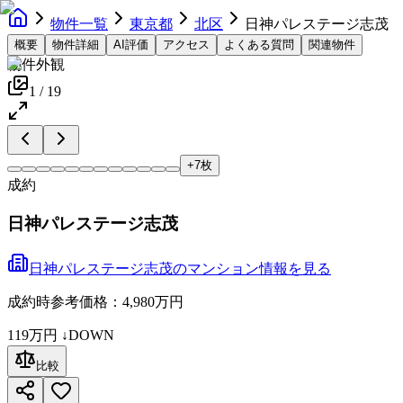
物件一覧
東京都
北区
日神パレステージ志茂
概要
物件詳細
AI評価
アクセス
よくある質問
関連物件
物件外観
1
/
19
+
7
枚
成約
日神パレステージ志茂
日神パレステージ志茂
の
マンション
情報を見る
成約時参考価格：4,980万円
119万円
↓DOWN
比較