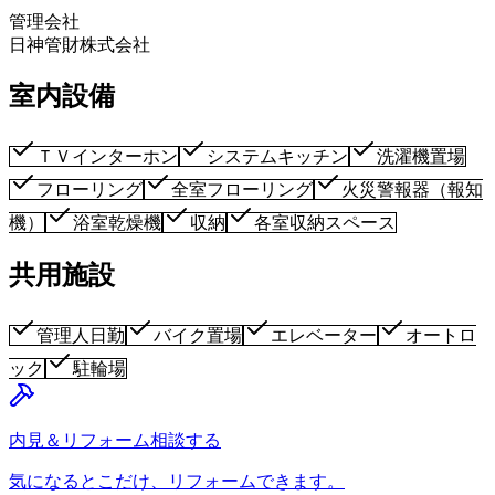
管理会社
日神管財株式会社
室内設備
ＴＶインターホン
システムキッチン
洗濯機置場
フローリング
全室フローリング
火災警報器（報知
機）
浴室乾燥機
収納
各室収納スペース
共用施設
管理人日勤
バイク置場
エレベーター
オートロ
ック
駐輪場
内見＆リフォーム相談する
気になるとこだけ、リフォームできます。