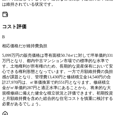
は維持されている状況です。
コスト
評価
B
相応価格だが維持費負担
5,099万円の販売価格は専有面積50.74㎡に対して坪単価約331
万円となり、都内中古マンション市場での標準的な水準で
す。土地権利が所有権のため、長期的な資産保有において安
心できる権利形態となっています。一方で月額維持費の負担
感が課題となり、管理費13,430円と修繕積立金14,540円の合
計27,970円は、㎡単価換算で約551円となります。修繕積立
金が㎡単価約287円と適正水準にあることから、将来的な大
規模修繕に備えた健全な積立状況と評価できます。初期投資
と月額維持費を含めた総合的な住宅コストを慎重に検討する
必要があるでしょう。