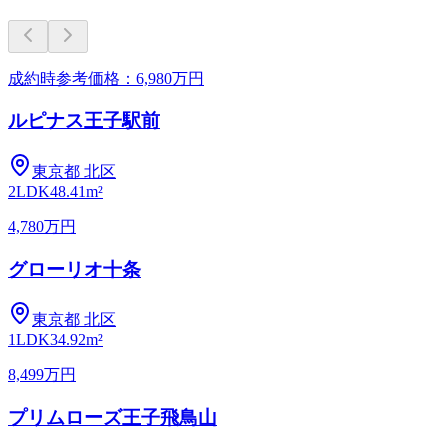
成約時参考価格：6,980万円
ルピナス王子駅前
東京都
北区
2LDK
48.41m²
4,780万円
グローリオ十条
東京都
北区
1LDK
34.92m²
8,499万円
プリムローズ王子飛鳥山