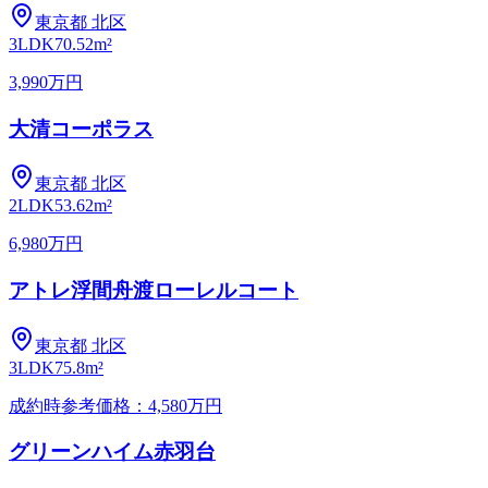
東京都
北区
3LDK
70.52m²
3,990万円
大清コーポラス
東京都
北区
2LDK
53.62m²
6,980万円
アトレ浮間舟渡ローレルコート
東京都
北区
3LDK
75.8m²
成約時参考価格：4,580万円
グリーンハイム赤羽台