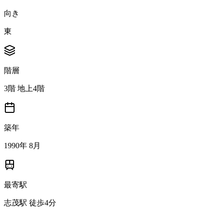
向き
東
階層
3階 地上4階
築年
1990年 8月
最寄駅
志茂駅 徒歩4分