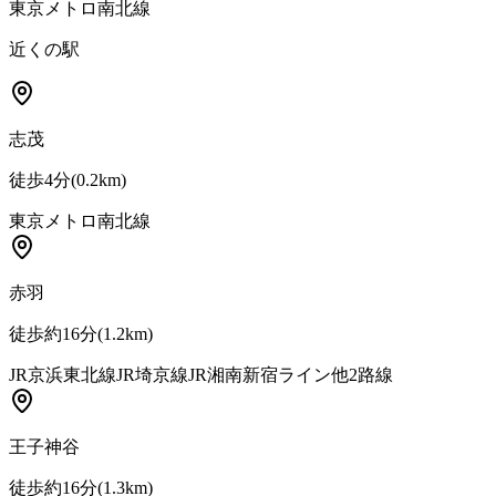
東京メトロ南北線
近くの駅
志茂
徒歩4分
(
0.2
km)
東京メトロ南北線
赤羽
徒歩約16分
(
1.2
km)
JR京浜東北線
JR埼京線
JR湘南新宿ライン
他
2
路線
王子神谷
徒歩約16分
(
1.3
km)