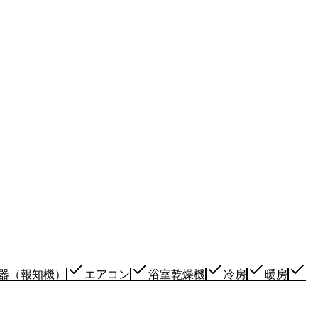
器（報知機）
エアコン
浴室乾燥機
冷房
暖房