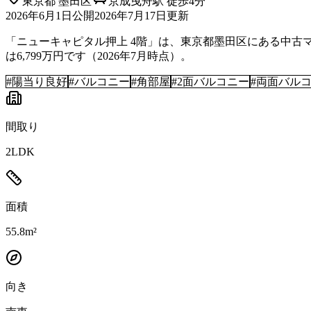
東京都
墨田区
京成曳舟駅 徒歩4分
2026年6月1日
公開
2026年7月17日
更新
「ニューキャピタル押上 4階」は、東京都墨田区にある中古マン
は6,799万円です（2026年7月時点）。
#
陽当り良好
#
バルコニー
#
角部屋
#
2面バルコニー
#
両面バル
間取り
2LDK
面積
55.8m²
向き