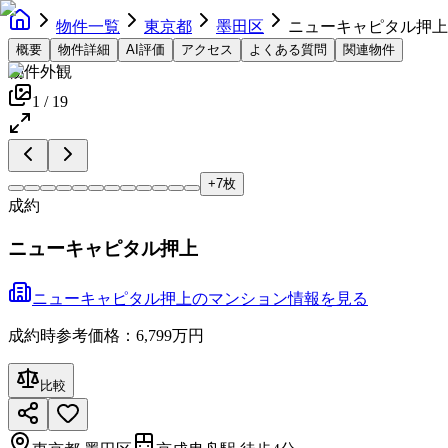
物件一覧
東京都
墨田区
ニューキャピタル押上
概要
物件詳細
AI評価
アクセス
よくある質問
関連物件
物件外観
1
/
19
+
7
枚
成約
ニューキャピタル押上
ニューキャピタル押上
の
マンション
情報を見る
成約時参考価格：6,799万円
比較