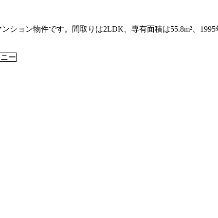
ション物件です。間取りは2LDK、専有面積は55.8m²、199
コニー