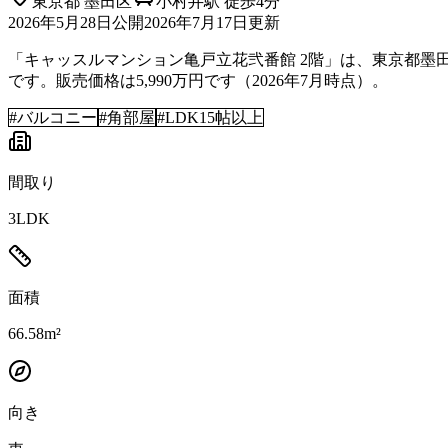
東京都
墨田区
小村井駅 徒歩4分
2026年5月28日
公開
2026年7月17日
更新
「キャッスルマンション亀戸立花弐番館 2階」は、東京都墨田区に
です。販売価格は5,990万円です（2026年7月時点）。
#
バルコニー
#
角部屋
#
LDK15帖以上
間取り
3LDK
面積
66.58m²
向き