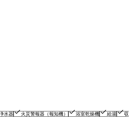
浄水器
火災警報器（報知機）
浴室乾燥機
給湯
収