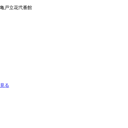
亀戸立花弐番館
見る