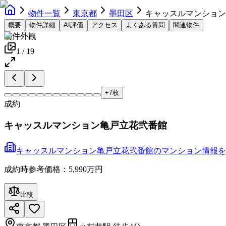
物件一覧
東京都
墨田区
キャッスルマンション
概要
物件詳細
AI評価
アクセス
よくある質問
関連物件
物件外観
1
/
19
+
7
枚
成約
キャッスルマンション亀戸立花弐番館
キャッスルマンション亀戸立花弐番館
の
マンション
情報を
成約時参考価格：5,990万円
比較