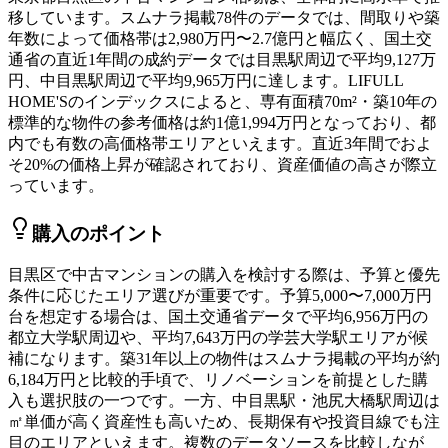
移しています。スムナラ掲載78件のデータでは、間取りや築
年数によって価格帯は2,980万円〜2.7億円と幅広く、国土交
通省の直近1年間の成約データでは目黒駅周辺で平均9,127万
円、中目黒駅周辺で平均9,965万円に達します。LIFULL
HOME'Sのインデックスによると、専有面積70m²・築10年の
標準的な物件の参考価格は約1億1,994万円となっており、都
内でも有数の高価格帯エリアといえます。直近3年間でおよ
そ20%の価格上昇が確認されており、資産価値の高さが際立
っています。
購入のポイント
目黒区で中古マンションの購入を検討する際は、予算と優先
条件に応じたエリア選びが重要です。予算5,000〜7,000万円
台を想定する場合は、国土交通省データで平均6,956万円の
都立大学駅周辺や、平均7,643万円の学芸大学駅エリアが候
補になります。築31年以上の物件はスムナラ掲載の平均が約
6,184万円と比較的手頃で、リノベーションを前提とした購
入も選択肢の一つです。一方、中目黒駅・池尻大橋駅周辺は
㎡単価が高く資産性も高いため、長期保有や投資目線でも注
目のエリアといえます。複数のデータソースを比較しなが