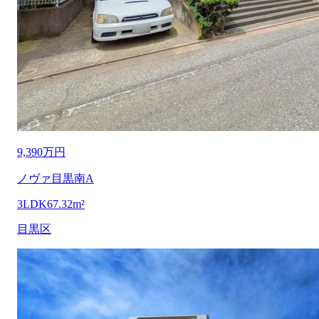
9,390万円
ノヴァ目黒南A
3LDK
67.32m²
目黒区