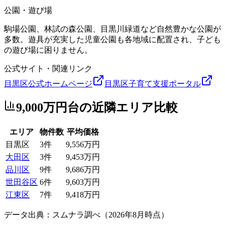
公園・遊び場
駒場公園、林試の森公園、目黒川緑道など自然豊かな公園が
多数。遊具が充実した児童公園も各地域に配置され、子ども
の遊び場に困りません。
公式サイト・関連リンク
目黒区公式ホームページ
目黒区子育て支援ポータル
9,000万円台
の近隣エリア比較
エリア
物件数
平均価格
目黒区
3
件
9,556万円
大田区
3
件
9,453万円
品川区
9
件
9,686万円
世田谷区
6
件
9,603万円
江東区
7
件
9,418万円
データ出典：スムナラ調べ（
2026
年
8
月時点）