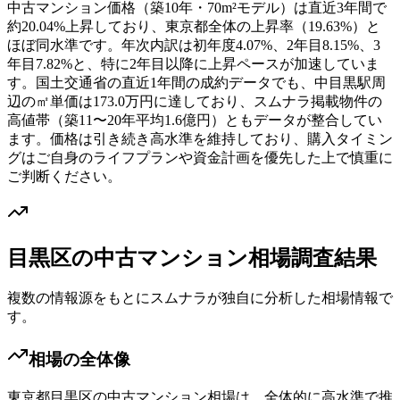
中古マンション価格（築10年・70m²モデル）は直近3年間で
約20.04%上昇しており、東京都全体の上昇率（19.63%）と
ほぼ同水準です。年次内訳は初年度4.07%、2年目8.15%、3
年目7.82%と、特に2年目以降に上昇ペースが加速していま
す。国土交通省の直近1年間の成約データでも、中目黒駅周
辺の㎡単価は173.0万円に達しており、スムナラ掲載物件の
高値帯（築11〜20年平均1.6億円）ともデータが整合してい
ます。価格は引き続き高水準を維持しており、購入タイミン
グはご自身のライフプランや資金計画を優先した上で慎重に
ご判断ください。
目黒区
の中古マンション相場調査結果
複数の情報源をもとにスムナラが独自に分析した相場情報で
す。
相場の全体像
東京都目黒区の中古マンション相場は、全体的に高水準で推