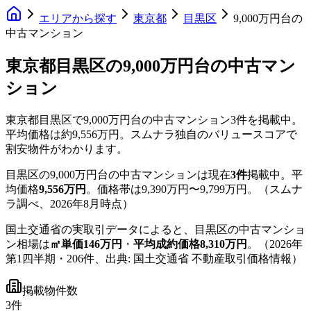
エリアから探す
東京都
目黒区
9,000万円台の
中古マンション
東京都目黒区の9,000万円台の中古マン
ション
東京都目黒区
で
9,000万円台
の中古マンション
3
件を掲載中。
平均価格は約9,556万円。
スムナラ独自のバリュースコアで
割安物件がわかります。
目黒区
の
9,000万円台
の中古マンションは現在
3
件
掲載中。
平
均価格
9,556万円
。
価格帯は
9,390万円
〜
9,799万円
。
（スムナ
ラ調べ、
2026年8月
時点）
国土交通省の実取引データによると、
目黒区
の中古マンショ
ン相場は
㎡単価
146
万円
・
平均成約価格
8,310
万円
。
（
2026年
第1四半期
・
206
件、出典: 国土交通省 不動産取引価格情報）
掲載物件数
3件