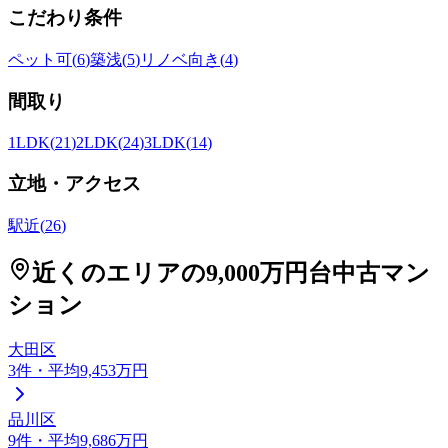
こだわり条件
ペット可
(
6
)
築浅
(
5
)
リノベ向き
(
4
)
間取り
1LDK
(
21
)
2LDK
(
24
)
3LDK
(
14
)
立地・アクセス
駅近
(
26
)
近くのエリアの
9,000万円台
中古マン
ション
大田区
3
件
・平均9,453万円
品川区
9
件
・平均9,686万円