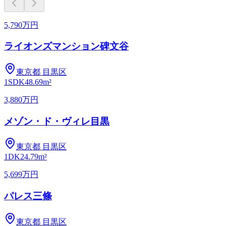
5,790万円
ライオンズマンション碑文谷
東京都
目黒区
1SDK
48.69m²
3,880万円
メゾン・ド・ヴィレ目黒
東京都
目黒区
1DK
24.79m²
5,699万円
パレス三條
東京都
目黒区