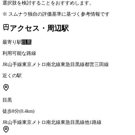
選択肢を検討することをおすすめします。
※ スムナラ独自の評価基準に基づく参考情報です
アクセス・周辺駅
最寄り駅
目黒
利用可能な路線
JR山手線
東京メトロ南北線
東急目黒線
都営三田線
近くの駅
目黒
徒歩8分
(
0.4
km)
JR山手線
東京メトロ南北線
東急目黒線
他
1
路線