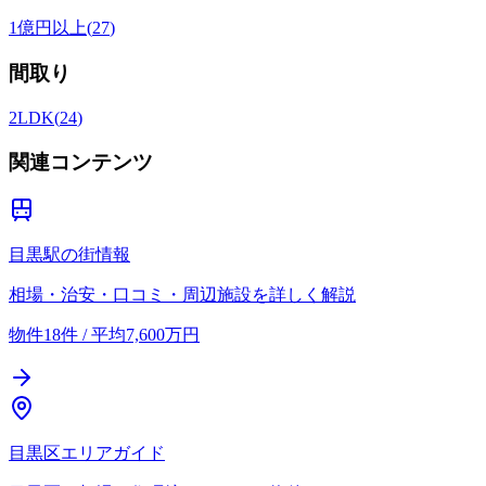
1億円以上
(
27
)
間取り
2LDK
(
24
)
関連コンテンツ
目黒駅の街情報
相場・治安・口コミ・周辺施設を詳しく解説
物件18件 / 平均7,600万円
目黒区エリアガイド