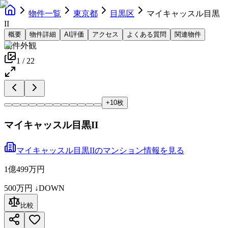
物件一覧
東京都
目黒区
マイキャッスル目黒
II
概要
物件詳細
AI評価
アクセス
よくある質問
関連物件
物件外観
1
/
22
+
10
枚
マイキャッスル目黒II
マイキャッスル目黒II
の
マンション
情報を見る
1億499万円
500万円
↓DOWN
比較