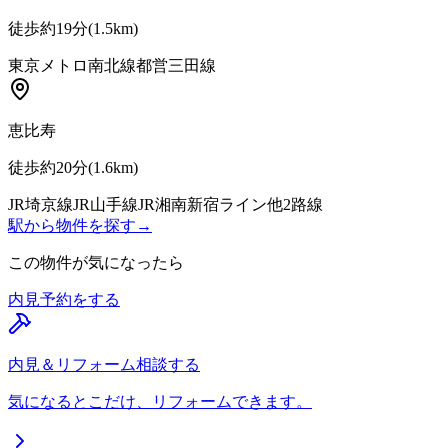
徒歩約19分
(
1.5
km)
東京メトロ南北線
都営三田線
恵比寿
徒歩約20分
(
1.6
km)
JR埼京線
JR山手線
JR湘南新宿ライン
他
2
路線
駅から物件を探す
→
この物件が気になったら
内見予約をする
内見＆リフォーム相談する
気になるとこだけ、リフォームできます。