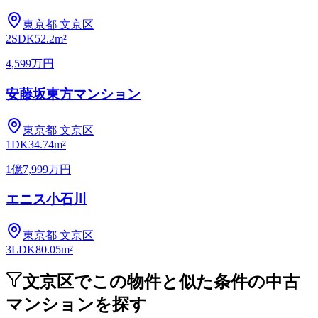
東京都
文京区
2SDK
52.2m²
4,599万円
安藤坂東方マンション
東京都
文京区
1DK
34.74m²
1億7,999万円
エニス小石川
東京都
文京区
3LDK
80.05m²
文京区でこの物件と似た条件の中古
マンションを探す