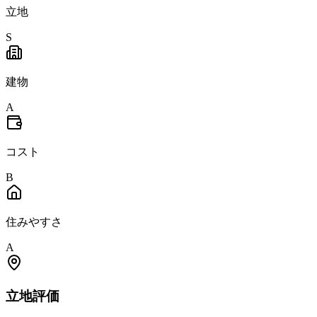
立地
S
建物
A
コスト
B
住みやすさ
A
立地
評価