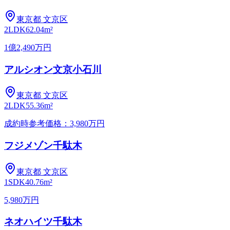
東京都
文京区
2LDK
62.04m²
1億2,490万円
アルシオン文京小石川
東京都
文京区
2LDK
55.36m²
成約時参考価格：3,980万円
フジメゾン千駄木
東京都
文京区
1SDK
40.76m²
5,980万円
ネオハイツ千駄木