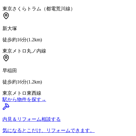
東京さくらトラム（都電荒川線）
新大塚
徒歩約16分
(
1.2
km)
東京メトロ丸ノ内線
早稲田
徒歩約16分
(
1.2
km)
東京メトロ東西線
駅から物件を探す
→
内見＆リフォーム相談する
気になるとこだけ、リフォームできます。