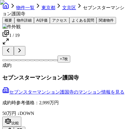
物件一覧
東京都
文京区
セブンスターマンシ
ョン護国寺
概要
物件詳細
AI評価
アクセス
よくある質問
関連物件
物件外観
1
/
19
+
7
枚
成約
セブンスターマンション護国寺
セブンスターマンション護国寺
の
マンション
情報を見る
成約時参考価格：2,999万円
50万円
↓DOWN
比較