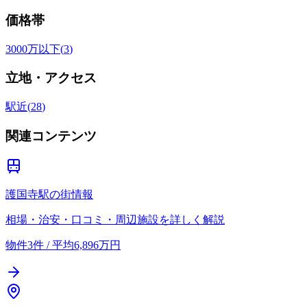
価格帯
3000万以下
(
3
)
立地・アクセス
駅近
(
28
)
関連コンテンツ
護国寺駅の街情報
相場・治安・口コミ・周辺施設を詳しく解説
物件3件 / 平均6,896万円