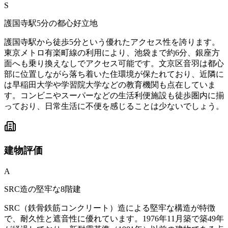
S
護国寺駅5分の都心好立地
護国寺駅から徒歩5分という優れたアクセス性を誇ります。
東京メトロ有楽町線の利用により、池袋まで約6分、銀座方
面へも乗り換えなしでアクセス可能です。文京区音羽は都心
部に位置しながら落ち着いた住環境が保たれており、近隣に
は早稲田大学や学習院大学などの教育機関も点在していま
す。コンビニやスーパーなどの生活利便施設も徒歩圏内に揃
っており、日常生活に不便を感じることは少ないでしょう。
建物
評価
A
SRC造の堅牢な8階建
SRC（鉄骨鉄筋コンクリート）造による堅牢な構造が特徴
で、耐久性と遮音性に優れています。1976年11月築で築49年