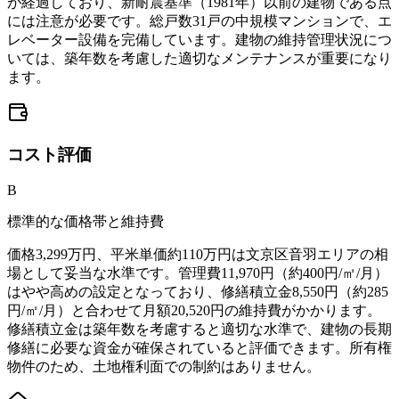
が経過しており、新耐震基準（1981年）以前の建物である点
には注意が必要です。総戸数31戸の中規模マンションで、エ
レベーター設備を完備しています。建物の維持管理状況につ
いては、築年数を考慮した適切なメンテナンスが重要になり
ます。
コスト
評価
B
標準的な価格帯と維持費
価格3,299万円、平米単価約110万円は文京区音羽エリアの相
場として妥当な水準です。管理費11,970円（約400円/㎡/月）
はやや高めの設定となっており、修繕積立金8,550円（約285
円/㎡/月）と合わせて月額20,520円の維持費がかかります。
修繕積立金は築年数を考慮すると適切な水準で、建物の長期
修繕に必要な資金が確保されていると評価できます。所有権
物件のため、土地権利面での制約はありません。