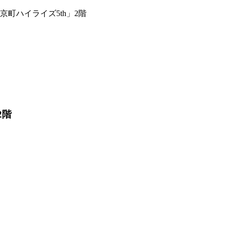
町ハイライズ5th」2階
2階