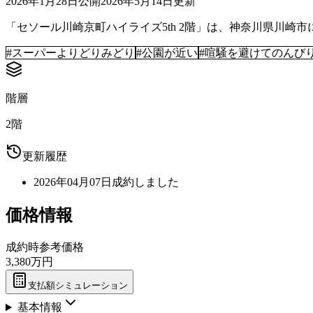
2026年1月28日
公開
2026年5月14日
更新
「セソール川崎京町ハイライズ5th 2階」は、神奈川県川崎市に
#
スーパーよりどりみどり
#
公園が近い
#
喧騒を避けてのんび
階層
2階
更新履歴
2026年04月07日
成約しました
価格情報
成約時参考価格
3,380万円
支払額シミュレーション
基本情報