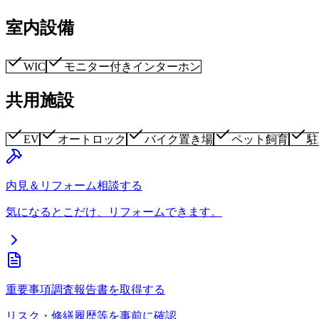
室内設備
WIC
モニター付きインターホン
共用施設
EV
オートロック
バイク置き場
ペット飼育
駐
内見＆リフォーム相談する
気になるとこだけ、リフォームできます。
重要事項調査報告書を取得する
リスク・修繕履歴等を事前に確認