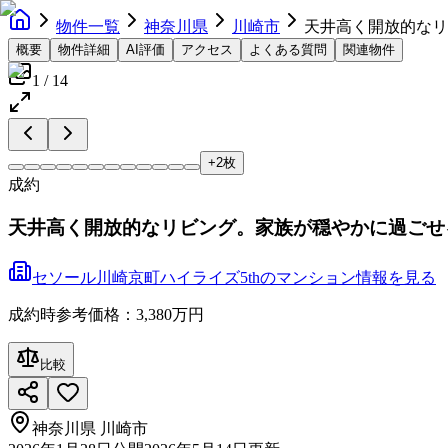
物件一覧
神奈川県
川崎市
天井高く開放的なリ
概要
物件詳細
AI評価
アクセス
よくある質問
関連物件
1
/
14
+
2
枚
成約
天井高く開放的なリビング。家族が穏やかに過ごせる
セソール川崎京町ハイライズ5th
の
マンション
情報を見る
成約時参考価格：3,380万円
比較
神奈川県
川崎市