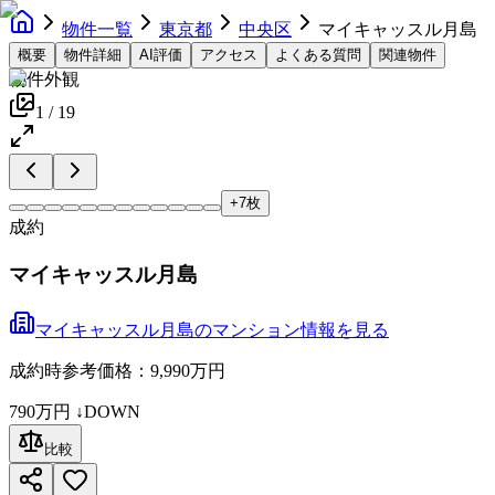
物件一覧
東京都
中央区
マイキャッスル月島
概要
物件詳細
AI評価
アクセス
よくある質問
関連物件
物件外観
1
/
19
+
7
枚
成約
マイキャッスル月島
マイキャッスル月島
の
マンション
情報を見る
成約時参考価格：9,990万円
790万円
↓DOWN
比較