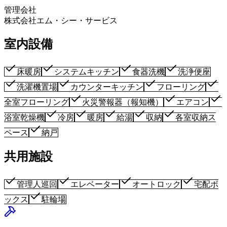
管理会社
株式会社エム・シー・サービス
室内設備
床暖房
システムキッチン
食器洗機
洗浄便座
洗濯機置場
カウンターキッチン
フローリング
全室フローリング
火災警報器（報知機）
エアコン
浴室乾燥機
冷房
暖房
給湯
収納
各室収納ス
ペース
納戸
共用施設
管理人巡回
エレベーター
オートロック
宅配ボ
ックス
駐輪場