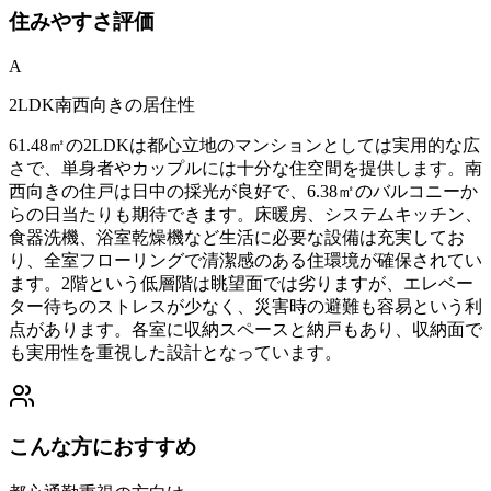
住みやすさ
評価
A
2LDK南西向きの居住性
61.48㎡の2LDKは都心立地のマンションとしては実用的な広
さで、単身者やカップルには十分な住空間を提供します。南
西向きの住戸は日中の採光が良好で、6.38㎡のバルコニーか
らの日当たりも期待できます。床暖房、システムキッチン、
食器洗機、浴室乾燥機など生活に必要な設備は充実してお
り、全室フローリングで清潔感のある住環境が確保されてい
ます。2階という低層階は眺望面では劣りますが、エレベー
ター待ちのストレスが少なく、災害時の避難も容易という利
点があります。各室に収納スペースと納戸もあり、収納面で
も実用性を重視した設計となっています。
こんな方におすすめ