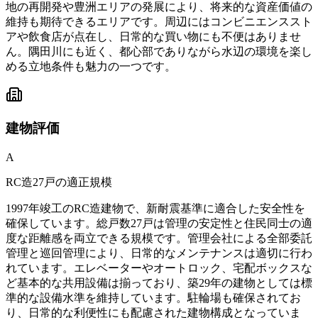
地の再開発や豊洲エリアの発展により、将来的な資産価値の
維持も期待できるエリアです。周辺にはコンビニエンススト
アや飲食店が点在し、日常的な買い物にも不便はありませ
ん。隅田川にも近く、都心部でありながら水辺の環境を楽し
める立地条件も魅力の一つです。
建物
評価
A
RC造27戸の適正規模
1997年竣工のRC造建物で、新耐震基準に適合した安全性を
確保しています。総戸数27戸は管理の安定性と住民同士の適
度な距離感を両立できる規模です。管理会社による全部委託
管理と巡回管理により、日常的なメンテナンスは適切に行わ
れています。エレベーターやオートロック、宅配ボックスな
ど基本的な共用設備は揃っており、築29年の建物としては標
準的な設備水準を維持しています。駐輪場も確保されてお
り、日常的な利便性にも配慮された建物構成となっていま