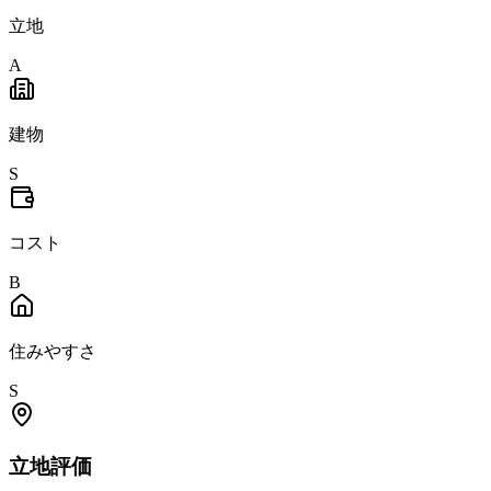
立地
A
建物
S
コスト
B
住みやすさ
S
立地
評価