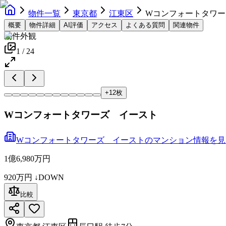
物件一覧
東京都
江東区
Wコンフォートタワー
概要
物件詳細
AI評価
アクセス
よくある質問
関連物件
物件外観
1
/
24
+
12
枚
Wコンフォートタワーズ イースト
Wコンフォートタワーズ イースト
の
マンション
情報を見
1億6,980万円
920万円
↓DOWN
比較