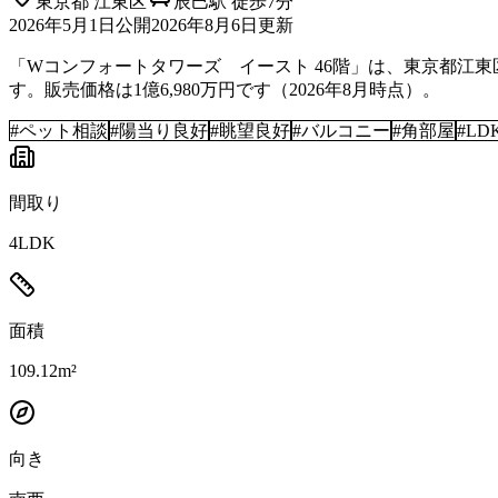
東京都
江東区
辰巳駅 徒歩7分
2026年5月1日
公開
2026年8月6日
更新
「Wコンフォートタワーズ イースト 46階」は、東京都江東区に
す。販売価格は1億6,980万円です（2026年8月時点）。
#
ペット相談
#
陽当り良好
#
眺望良好
#
バルコニー
#
角部屋
#
LD
間取り
4LDK
面積
109.12m²
向き