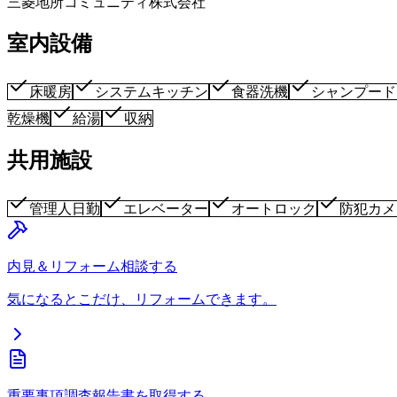
三菱地所コミュニティ株式会社
室内設備
床暖房
システムキッチン
食器洗機
シャンプード
乾燥機
給湯
収納
共用施設
管理人日勤
エレベーター
オートロック
防犯カメ
内見＆リフォーム相談する
気になるとこだけ、リフォームできます。
重要事項調査報告書を取得する