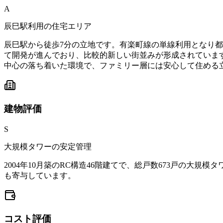
A
辰巳駅利用の住宅エリア
辰巳駅から徒歩7分の立地です。有楽町線の単線利用となり
て開発が進んでおり、比較的新しい街並みが形成されていま
中心の落ち着いた環境で、ファミリー層には安心して住める
建物
評価
S
大規模タワーの安定管理
2004年10月築のRC構造46階建てで、総戸数673戸の
も寄与しています。
コスト
評価