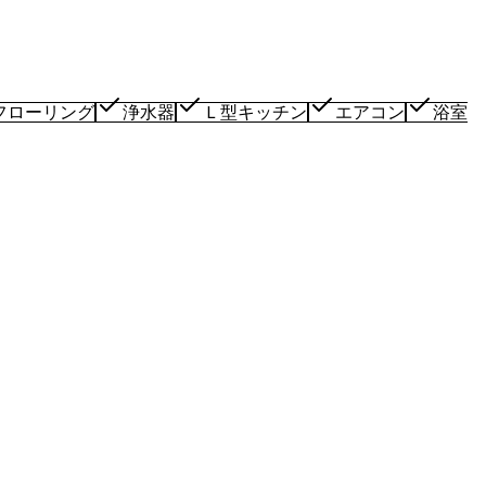
フローリング
浄水器
Ｌ型キッチン
エアコン
浴室