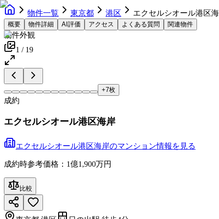
物件一覧
東京都
港区
エクセルシオール港区海
概要
物件詳細
AI評価
アクセス
よくある質問
関連物件
物件外観
1
/
19
+
7
枚
成約
エクセルシオール港区海岸
エクセルシオール港区海岸
の
マンション
情報を見る
成約時参考価格：1億1,900万円
比較