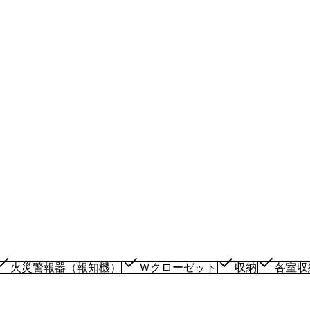
火災警報器（報知機）
Ｗクローゼット
収納
各室収