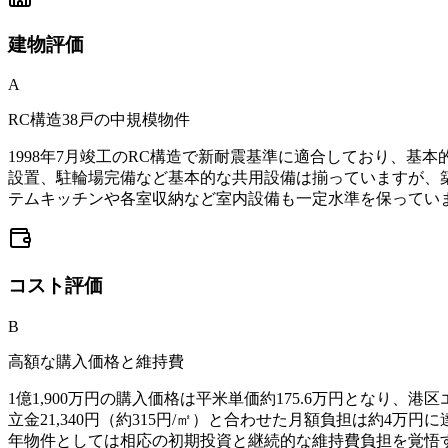
建物
評価
A
RC構造38戸の中規模物件
1998年7月竣工のRC構造で新耐震基準に適合しており、
設置、駐輪場完備など基本的な共用設備は揃っていますが、築
テムキッチンや各室収納など室内設備も一定水準を保ってい
コスト
評価
B
高額な購入価格と維持費
1億1,900万円の購入価格は平米単価約175.6万円となり、
立金21,340円（約315円/㎡）と合わせた月額負担は約
年物件としては相応の初期投資と継続的な維持費負担を覚悟