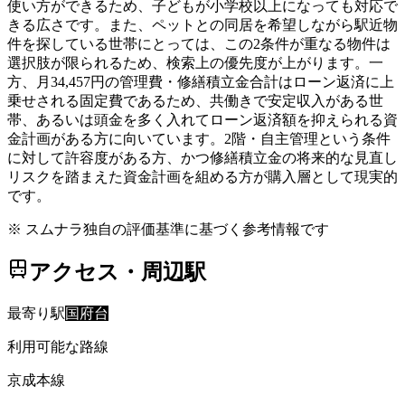
使い方ができるため、子どもが小学校以上になっても対応で
きる広さです。また、ペットとの同居を希望しながら駅近物
件を探している世帯にとっては、この2条件が重なる物件は
選択肢が限られるため、検索上の優先度が上がります。一
方、月34,457円の管理費・修繕積立金合計はローン返済に上
乗せされる固定費であるため、共働きで安定収入がある世
帯、あるいは頭金を多く入れてローン返済額を抑えられる資
金計画がある方に向いています。2階・自主管理という条件
に対して許容度がある方、かつ修繕積立金の将来的な見直し
リスクを踏まえた資金計画を組める方が購入層として現実的
です。
※ スムナラ独自の評価基準に基づく参考情報です
アクセス・周辺駅
最寄り駅
国府台
利用可能な路線
京成本線