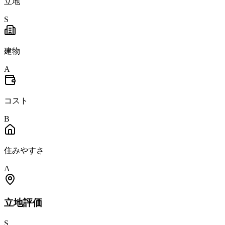
立地
S
建物
A
コスト
B
住みやすさ
A
立地
評価
S