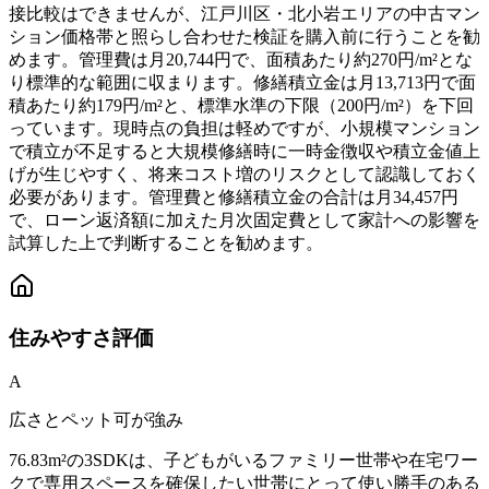
接比較はできませんが、江戸川区・北小岩エリアの中古マン
ション価格帯と照らし合わせた検証を購入前に行うことを勧
めます。管理費は月20,744円で、面積あたり約270円/m²とな
り標準的な範囲に収まります。修繕積立金は月13,713円で面
積あたり約179円/m²と、標準水準の下限（200円/m²）を下回
っています。現時点の負担は軽めですが、小規模マンション
で積立が不足すると大規模修繕時に一時金徴収や積立金値上
げが生じやすく、将来コスト増のリスクとして認識しておく
必要があります。管理費と修繕積立金の合計は月34,457円
で、ローン返済額に加えた月次固定費として家計への影響を
試算した上で判断することを勧めます。
住みやすさ
評価
A
広さとペット可が強み
76.83m²の3SDKは、子どもがいるファミリー世帯や在宅ワー
クで専用スペースを確保したい世帯にとって使い勝手のある