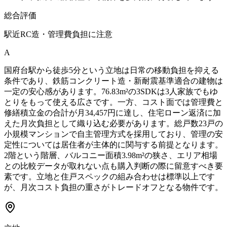
総合評価
駅近RC造・管理費負担に注意
A
国府台駅から徒歩5分という立地は日常の移動負担を抑える
条件であり、鉄筋コンクリート造・新耐震基準適合の建物は
一定の安心感があります。76.83m²の3SDKは3人家族でもゆ
とりをもって使える広さです。一方、コスト面では管理費と
修繕積立金の合計が月34,457円に達し、住宅ローン返済に加
えた月次負担として織り込む必要があります。総戸数23戸の
小規模マンションで自主管理方式を採用しており、管理の安
定性については居住者が主体的に関与する前提となります。
2階という階層、バルコニー面積3.98m²の狭さ、エリア相場
との比較データが取れない点も購入判断の際に留意すべき要
素です。立地と住戸スペックの組み合わせは標準以上です
が、月次コスト負担の重さがトレードオフとなる物件です。