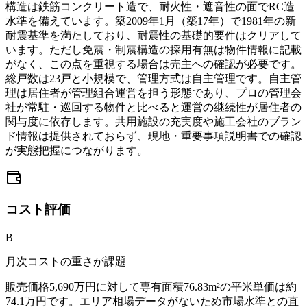
構造は鉄筋コンクリート造で、耐火性・遮音性の面でRC造
水準を備えています。築2009年1月（築17年）で1981年の新
耐震基準を満たしており、耐震性の基礎的要件はクリアして
います。ただし免震・制震構造の採用有無は物件情報に記載
がなく、この点を重視する場合は売主への確認が必要です。
総戸数は23戸と小規模で、管理方式は自主管理です。自主管
理は居住者が管理組合運営を担う形態であり、プロの管理会
社が常駐・巡回する物件と比べると運営の継続性が居住者の
関与度に依存します。共用施設の充実度や施工会社のブラン
ド情報は提供されておらず、現地・重要事項説明書での確認
が実態把握につながります。
コスト
評価
B
月次コストの重さが課題
販売価格5,690万円に対して専有面積76.83m²の平米単価は約
74.1万円です。エリア相場データがないため市場水準との直