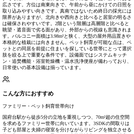
広さです。方位は南東向きで、午前から昼にかけての日照を
取り込みやすい向きです。真南ではないため終日の採光には
限界がありますが、北向きや西向きと比べると居室の明るさ
は確保されやすいです。2階という階層は高層階と比べると
眺望・遮音面で劣る面があり、外部からの視線も意識されま
す。バルコニー面積は3.98m²と狭く、大型の屋外用品置きや
本格的な植栽には向きません。ペット飼育が可能な点は、ペ
ットとの同居を前提に住まいを探している世帯にとって選択
肢を絞る上で重要な条件です。設備面ではシステムキッチ
ン・追焚機能・浴室乾燥機・温水洗浄便座が備わっており、
日常使いの基本設備は揃っています。
こんな方におすすめ
ファミリー・ペット飼育世帯向け
国府台駅から徒歩5分の立地を重視しつつ、70m²超の住空間
を求めるファミリー世帯に向いています。3SDKの間取りは
子ども部屋と夫婦の寝室を分けながらリビングを独立させる