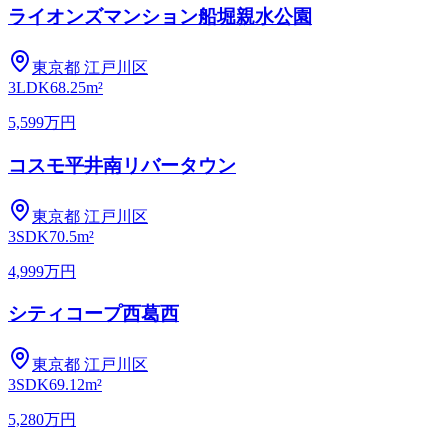
ライオンズマンション船堀親水公園
東京都
江戸川区
3LDK
68.25m²
5,599万円
コスモ平井南リバータウン
東京都
江戸川区
3SDK
70.5m²
4,999万円
シティコープ西葛西
東京都
江戸川区
3SDK
69.12m²
5,280万円