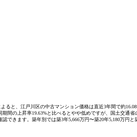
よると、江戸川区の中古マンション価格は直近3年間で約16.08%上
間の上昇率19.63%と比べるとやや低めですが、国土交通省の
できます。築年別では築3年5,666万円〜築20年5,180万