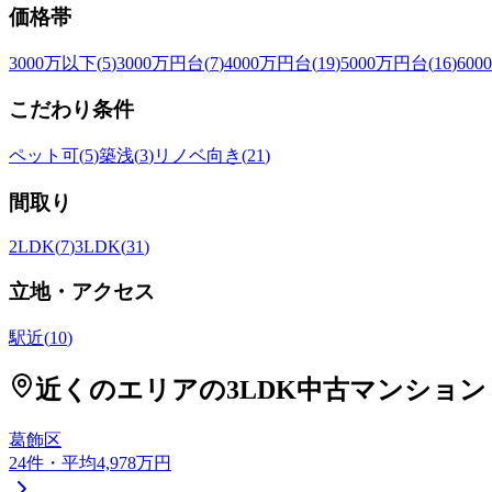
価格帯
3000万以下
(
5
)
3000万円台
(
7
)
4000万円台
(
19
)
5000万円台
(
16
)
60
こだわり条件
ペット可
(
5
)
築浅
(
3
)
リノベ向き
(
21
)
間取り
2LDK
(
7
)
3LDK
(
31
)
立地・アクセス
駅近
(
10
)
近くのエリアの
3LDK
中古マンション
葛飾区
24
件
・平均4,978万円