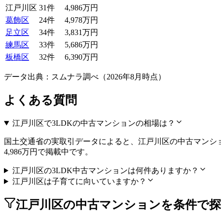
江戸川区
31
件
4,986万円
葛飾区
24
件
4,978万円
足立区
34
件
3,831万円
練馬区
33
件
5,686万円
板橋区
32
件
6,390万円
データ出典：スムナラ調べ（
2026
年
8
月時点）
よくある質問
江戸川区で3LDKの中古マンションの相場は？
国土交通省の実取引データによると、江戸川区の中古マンション相
4,986万円で掲載中です。
江戸川区の3LDK中古マンションは何件ありますか？
江戸川区は子育てに向いていますか？
江戸川区の中古マンションを条件で