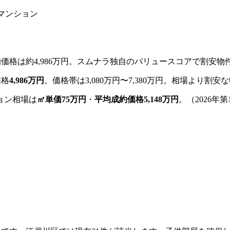
古マンション
価格は約4,986万円。
スムナラ独自のバリュースコアで割安物
価格
4,986万円
。
価格帯は
3,080万円
〜
7,380万円
。
相場より割安な
ョン相場は
㎡単価
75
万円
・
平均成約価格
5,148
万円
。
（
2026年