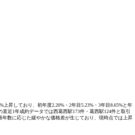
昇しており、初年度2.20%・2年目5.23%・3年目8.65%と年
直近1年成約データでは西葛西駅173件・葛西駅124件と取引
円と築年数に応じた緩やかな価格差が生じており、現時点では上昇