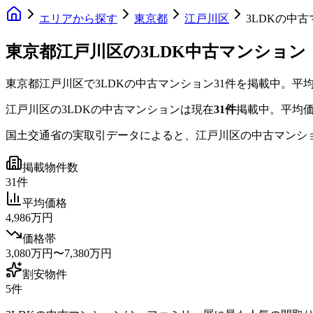
エリアから探す
東京都
江戸川区
3LDKの中
東京都江戸川区の3LDK中古マンション
東京都江戸川区
で
3LDK
の中古マンション
31
件を掲載中。
平均
江戸川区
の
3LDK
の中古マンションは現在
31
件
掲載中。
平均
国土交通省の実取引データによると、
江戸川区
の中古マンシ
掲載物件数
31件
平均価格
4,986万円
価格帯
3,080万円〜7,380万円
割安物件
5件