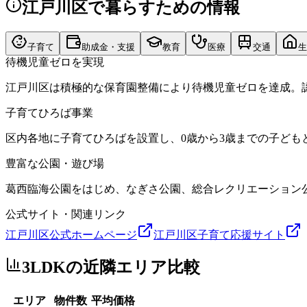
江戸川区
で暮らすための情報
子育て
助成金・支援
教育
医療
交通
生
待機児童ゼロを実現
江戸川区は積極的な保育園整備により待機児童ゼロを達成。
子育てひろば事業
区内各地に子育てひろばを設置し、0歳から3歳までの子ど
豊富な公園・遊び場
葛西臨海公園をはじめ、なぎさ公園、総合レクリエーション
公式サイト・関連リンク
江戸川区公式ホームページ
江戸川区子育て応援サイト
3LDK
の近隣エリア比較
エリア
物件数
平均価格