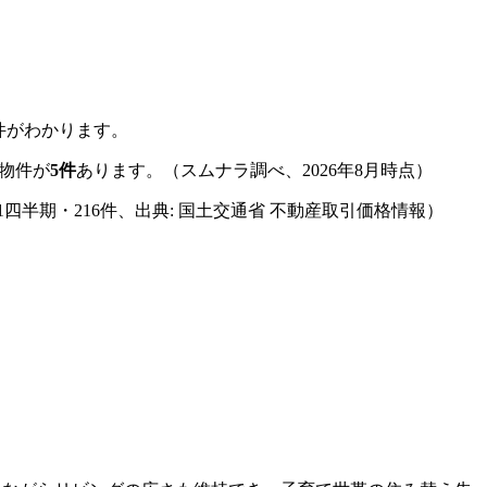
件がわかります。
物件が
5
件
あります。
（スムナラ調べ、
2026年8月
時点）
第1四半期
・
216
件、出典: 国土交通省 不動産取引価格情報）