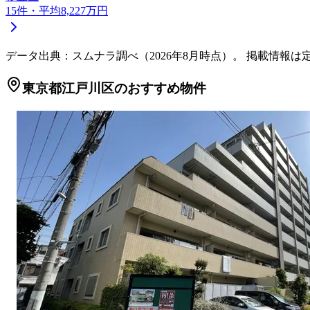
15
件
・平均8,227万円
データ出典：スムナラ調べ（
2026
年
8
月時点）。 掲載情報は
東京都江戸川区のおすすめ物件