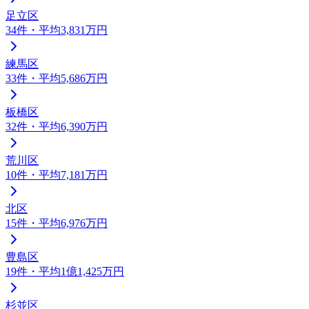
足立区
34
件
・平均3,831万円
練馬区
33
件
・平均5,686万円
板橋区
32
件
・平均6,390万円
荒川区
10
件
・平均7,181万円
北区
15
件
・平均6,976万円
豊島区
19
件
・平均1億1,425万円
杉並区