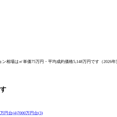
場は㎡単価75万円・平均成約価格5,148万円です（2026年
探す
00万円台
(
4
)
7000万円台
(
3
)