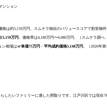
古マンション
価格は約5,159万円。
スムナラ独自のバリュースコアで割安物件
格
5,159万円
。
価格帯は
4,180万円
〜
6,080万円
。
（スムナラ調べ
ョン相場は
㎡単価
75
万円
・
平均成約価格
5,148
万円
。
（
2026年
暮らしたいファミリーに適した間取りです。江戸川区では現在7