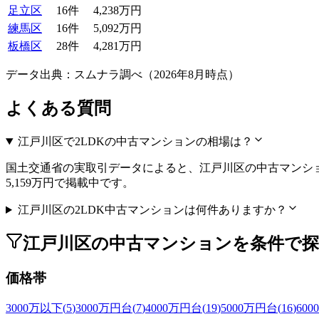
足立区
16
件
4,238万円
練馬区
16
件
5,092万円
板橋区
28
件
4,281万円
データ出典：スムナラ調べ（
2026
年
8
月時点）
よくある質問
江戸川区で2LDKの中古マンションの相場は？
国土交通省の実取引データによると、江戸川区の中古マンション相
5,159万円で掲載中です。
江戸川区の2LDK中古マンションは何件ありますか？
江戸川区の中古マンションを条件で
価格帯
3000万以下
(
5
)
3000万円台
(
7
)
4000万円台
(
19
)
5000万円台
(
16
)
60