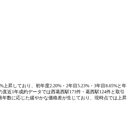
昇しており、初年度2.20%・2年目5.23%・3年目8.65%と年
直近1年成約データでは西葛西駅173件・葛西駅124件と取引
円と築年数に応じた緩やかな価格差が生じており、現時点では上昇