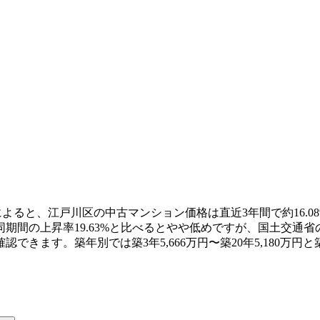
よると、江戸川区の中古マンション価格は直近3年間で約16.08%上
間の上昇率19.63%と比べるとやや低めですが、国土交通省の
できます。築年別では築3年5,666万円〜築20年5,180万