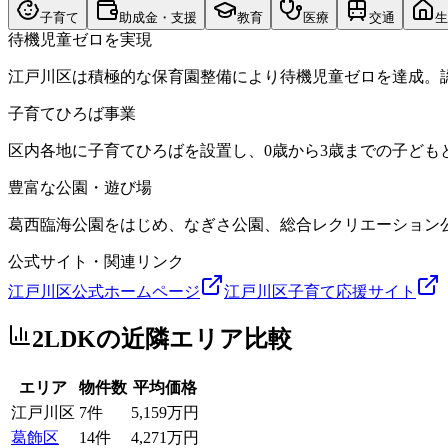
子育て
助成金・支援
教育
医療
交通
生
待機児童ゼロを実現
江戸川区は積極的な保育園整備により待機児童ゼロを達成。
子育てひろば事業
区内各地に子育てひろばを設置し、0歳から3歳までの子ど
豊富な公園・遊び場
葛西臨海公園をはじめ、なぎさ公園、総合レクリエーション
公式サイト・関連リンク
江戸川区公式ホームページ
江戸川区子育て応援サイト
2LDK
の近隣エリア比較
エリア
物件数
平均価格
江戸川区
7
件
5,159万円
葛飾区
14
件
4,271万円