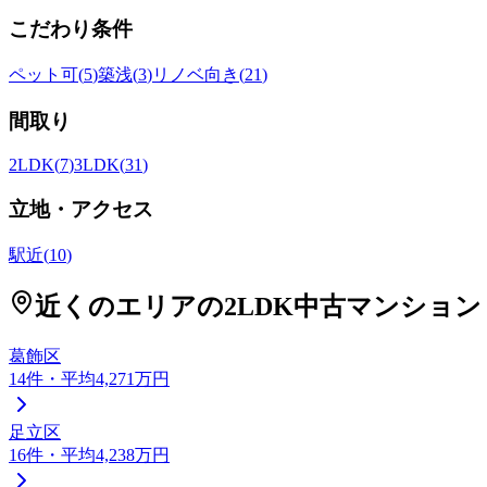
こだわり条件
ペット可
(
5
)
築浅
(
3
)
リノベ向き
(
21
)
間取り
2LDK
(
7
)
3LDK
(
31
)
立地・アクセス
駅近
(
10
)
近くのエリアの
2LDK
中古マンション
葛飾区
14
件
・平均4,271万円
足立区
16
件
・平均4,238万円