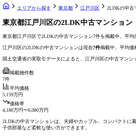
エリアから探す
東京都
江戸川区
2LDKの中
東京都江戸川区の2LDK中古マンション
東京都江戸川区
で
2LDK
の中古マンション
7
件を掲載中。
平均
江戸川区
の
2LDK
の中古マンションは現在
7
件
掲載中。
平均価
国土交通省の実取引データによると、
江戸川区
の中古マンシ
掲載物件数
7件
平均価格
5,159万円
価格帯
4,180万円〜6,080万円
2LDKの中古マンションは、夫婦やカップル、コンパクトに
子供部屋など柔軟な使い方ができます。