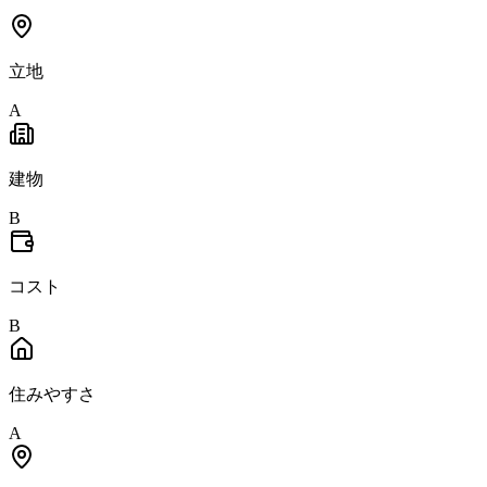
立地
A
建物
B
コスト
B
住みやすさ
A