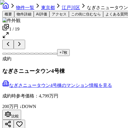
物件一覧
東京都
江戸川区
なぎさニュータウン
概要
物件詳細
AI評価
アクセス
この街に住むなら
よくある質問
物件外観
1
/
19
+
7
枚
成約
なぎさニュータウン4号棟
なぎさニュータウン4号棟
の
マンション
情報を見る
成約時参考価格：4,799万円
200万円
↓DOWN
比較