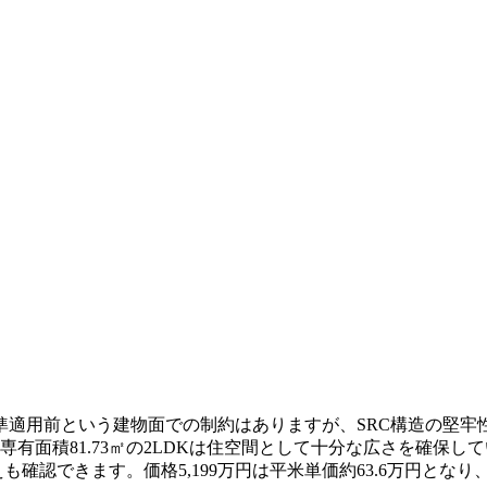
基準適用前という建物面での制約はありますが、SRC構造の堅牢
有面積81.73㎡の2LDKは住空間として十分な広さを確保
えも確認できます。価格5,199万円は平米単価約63.6万円と