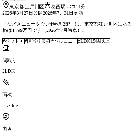
東京都
江戸川区
葛西駅 バス11分
2026年3月27日
公開
2026年7月31日
更新
「なぎさニュータウン4号棟 2階」は、東京都江戸川区にある中古
格は4,799万円です（2026年7月時点）。
#
ペット可
#
陽当り良好
#
バルコニー
#
LDK15帖以上
間取り
2LDK
面積
81.73m²
向き