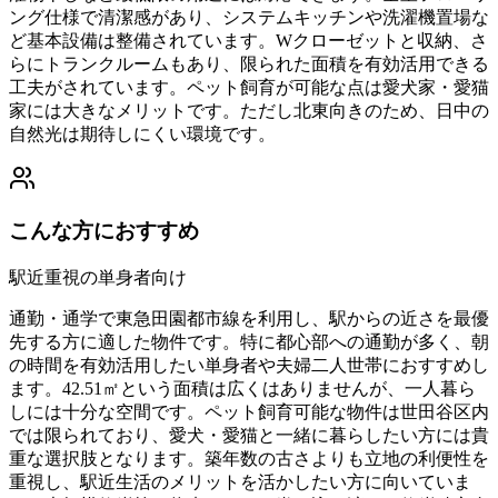
ング仕様で清潔感があり、システムキッチンや洗濯機置場な
ど基本設備は整備されています。Wクローゼットと収納、さ
らにトランクルームもあり、限られた面積を有効活用できる
工夫がされています。ペット飼育が可能な点は愛犬家・愛猫
家には大きなメリットです。ただし北東向きのため、日中の
自然光は期待しにくい環境です。
こんな方におすすめ
駅近重視の単身者向け
通勤・通学で東急田園都市線を利用し、駅からの近さを最優
先する方に適した物件です。特に都心部への通勤が多く、朝
の時間を有効活用したい単身者や夫婦二人世帯におすすめし
ます。42.51㎡という面積は広くはありませんが、一人暮ら
しには十分な空間です。ペット飼育可能な物件は世田谷区内
では限られており、愛犬・愛猫と一緒に暮らしたい方には貴
重な選択肢となります。築年数の古さよりも立地の利便性を
重視し、駅近生活のメリットを活かしたい方に向いていま