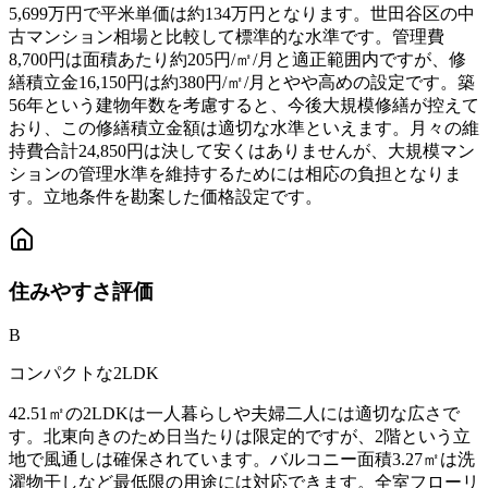
5,699万円で平米単価は約134万円となります。世田谷区の中
古マンション相場と比較して標準的な水準です。管理費
8,700円は面積あたり約205円/㎡/月と適正範囲内ですが、修
繕積立金16,150円は約380円/㎡/月とやや高めの設定です。築
56年という建物年数を考慮すると、今後大規模修繕が控えて
おり、この修繕積立金額は適切な水準といえます。月々の維
持費合計24,850円は決して安くはありませんが、大規模マン
ションの管理水準を維持するためには相応の負担となりま
す。立地条件を勘案した価格設定です。
住みやすさ
評価
B
コンパクトな2LDK
42.51㎡の2LDKは一人暮らしや夫婦二人には適切な広さで
す。北東向きのため日当たりは限定的ですが、2階という立
地で風通しは確保されています。バルコニー面積3.27㎡は洗
濯物干しなど最低限の用途には対応できます。全室フローリ