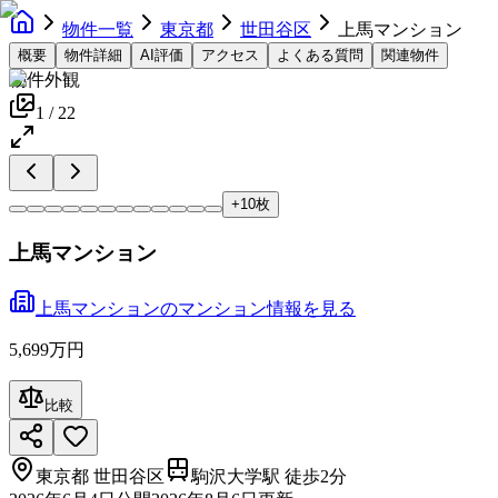
物件一覧
東京都
世田谷区
上馬マンション
概要
物件詳細
AI評価
アクセス
よくある質問
関連物件
物件外観
1
/
22
+
10
枚
上馬マンション
上馬マンション
の
マンション
情報を見る
5,699万円
比較
東京都
世田谷区
駒沢大学駅 徒歩2分